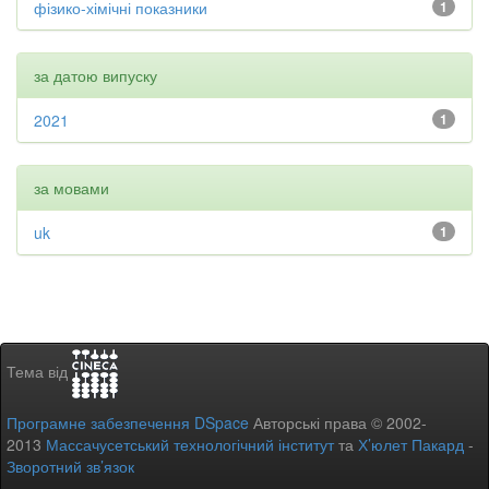
фізико-хімічні показники
1
за датою випуску
2021
1
за мовами
uk
1
Тема від
Програмне забезпечення DSpace
Авторські права © 2002-
2013
Массачусетський технологічний інститут
та
Х’юлет Пакард
-
Зворотний зв’язок