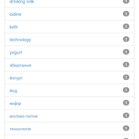
drinking milk
1
iodine
1
kefir
1
technology
1
yogurt
1
зберігання
1
йогурт
1
йод
1
кефір
1
молоко-питне
1
технологія
1