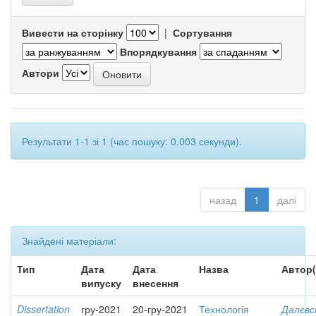
Вивести на сторінку
|
Сортування
Впорядкування
Автори
Результати 1-1 зі 1 (час пошуку: 0.003 секунди).
назад
1
далі
Знайдені матеріали:
Тип
Дата
Дата
Назва
Автор(
випуску
внесення
Dissertation
гру-2021
20-гру-2021
Технологія
Далєвс