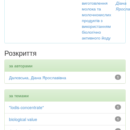
виготовлення
Діана
молока та
Яросла
молочнокислих
продуктів з
використанням
біологічно
активного йоду
Розкриття
за авторами
Далєвська, Діана Ярославівна
1
за темами
"Iodis-concentrate"
1
biological value
1