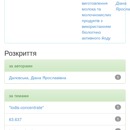
виготовлення
Діана
молока та
Яросла
молочнокислих
продуктів з
використанням
біологічно
активного йоду
Розкриття
за авторами
Далєвська, Діана Ярославівна
1
за темами
"Iodis-concentrate"
1
63.637
1