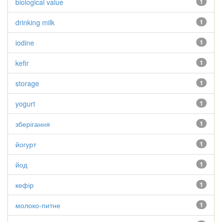
biological value
1
drinking milk
1
iodine
1
kefir
1
storage
1
yogurt
1
зберігання
1
йогурт
1
йод
1
кефір
1
молоко-питне
1