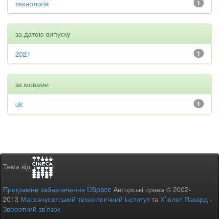
технологія
1
за датою випуску
2021
1
за мовами
uk
1
Тема від
Програмне забезпечення DSpace
Авторські права © 2002-
2013
Массачусетський технологічний інститут
та
Х’юлет Пакард
-
Зворотний зв’язок