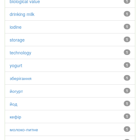
biological value
1
drinking milk
1
iodine
1
storage
1
technology
1
yogurt
1
зберігання
1
йогурт
1
йод
1
кефір
1
молоко-питне
1