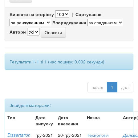
Вивести на сторінку
|
Сортування
Впорядкування
Автори
Результати 1-1 зі 1 (час пошуку: 0.002 секунди).
назад
1
далі
Знайдені матеріали:
Тип
Дата
Дата
Назва
Автор(
випуску
внесення
Dissertation
гру-2021
20-гру-2021
Технологія
Далєвс