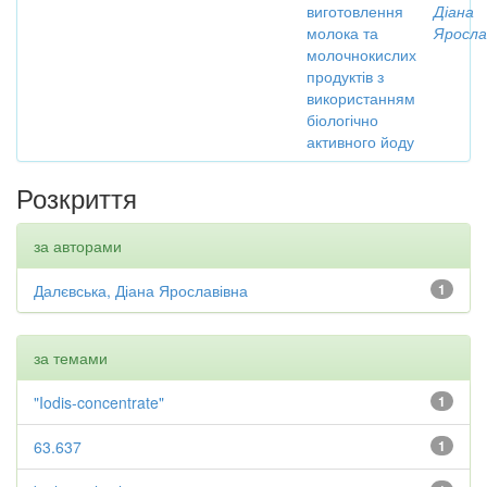
виготовлення
Діана
молока та
Яросла
молочнокислих
продуктів з
використанням
біологічно
активного йоду
Розкриття
за авторами
Далєвська, Діана Ярославівна
1
за темами
"Iodis-concentrate"
1
63.637
1