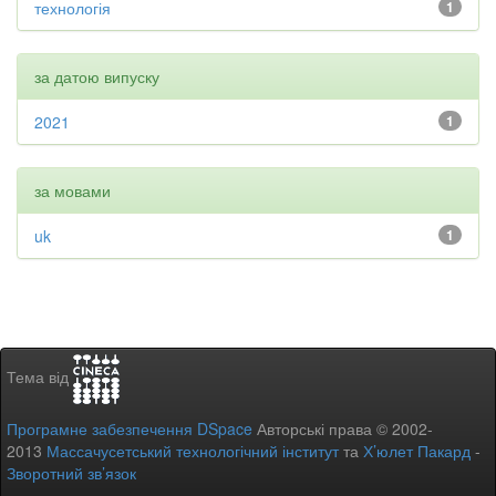
технологія
1
за датою випуску
2021
1
за мовами
uk
1
Тема від
Програмне забезпечення DSpace
Авторські права © 2002-
2013
Массачусетський технологічний інститут
та
Х’юлет Пакард
-
Зворотний зв’язок