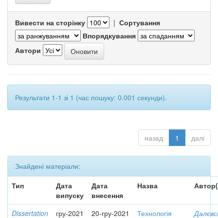
Вивести на сторінку
|
Сортування
Впорядкування
Автори
Результати 1-1 зі 1 (час пошуку: 0.001 секунди).
назад
1
далі
Знайдені матеріали:
Тип
Дата
Дата
Назва
Автор(
випуску
внесення
Dissertation
гру-2021
20-гру-2021
Технологія
Далєвс