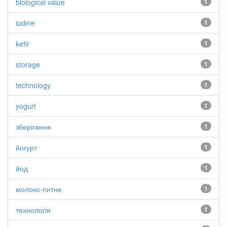
biological value
1
iodine
1
kefir
1
storage
1
technology
1
yogurt
1
зберігання
1
йогурт
1
йод
1
молоко-питне
1
технологія
1