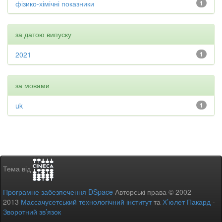
фізико-хімічні показники
1
за датою випуску
2021
1
за мовами
uk
1
Тема від
Програмне забезпечення DSpace
Авторські права © 2002-
2013
Массачусетський технологічний інститут
та
Х’юлет Пакард
-
Зворотний зв’язок