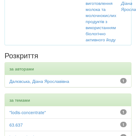
виготовлення
Діана
молока та
Яросла
молочнокислих
продуктів з
використанням
біологічно
активного йоду
Розкриття
за авторами
Далєвська, Діана Ярославівна
1
за темами
"Iodis-concentrate"
1
63.637
1