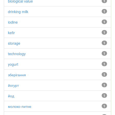
biological value
1
drinking milk
1
iodine
1
kefir
1
storage
1
technology
1
yogurt
1
зберігання
1
йогурт
1
йод
1
молоко-питне
1