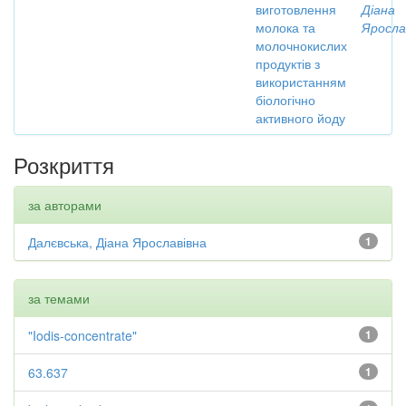
виготовлення
Діана
молока та
Яросла
молочнокислих
продуктів з
використанням
біологічно
активного йоду
Розкриття
за авторами
Далєвська, Діана Ярославівна
1
за темами
"Iodis-concentrate"
1
63.637
1