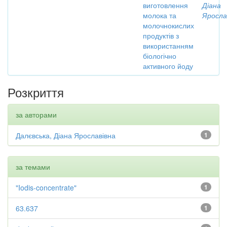
виготовлення
Діана
молока та
Яросла
молочнокислих
продуктів з
використанням
біологічно
активного йоду
Розкриття
за авторами
Далєвська, Діана Ярославівна
1
за темами
"Iodis-concentrate"
1
63.637
1