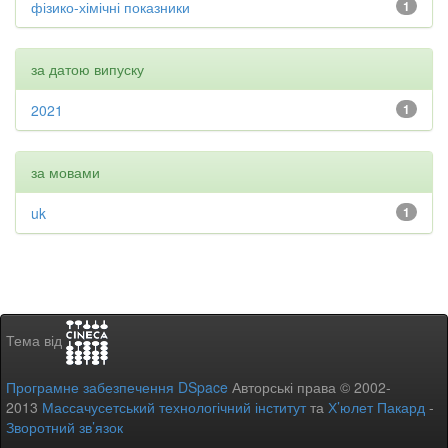
фізико-хімічні показники
1
за датою випуску
2021
1
за мовами
uk
1
Тема від
Програмне забезпечення DSpace
Авторські права © 2002-
2013
Массачусетський технологічний інститут
та
Х’юлет Пакард
-
Зворотний зв’язок