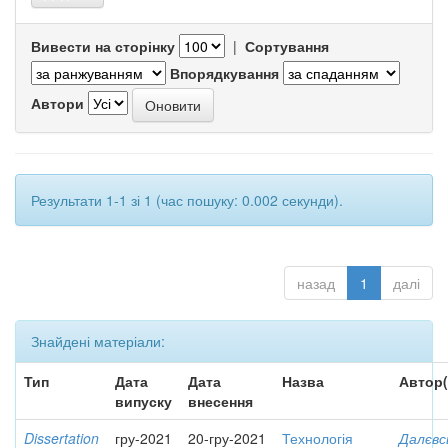
Вивести на сторінку
|
Сортування
Впорядкування
Автори
Результати 1-1 зі 1 (час пошуку: 0.002 секунди).
назад
1
далі
Знайдені матеріали:
Тип
Дата
Дата
Назва
Автор(
випуску
внесення
Dissertation
гру-2021
20-гру-2021
Технологія
Далєвс