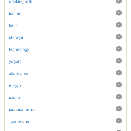
drinking milk
1
iodine
1
kefir
1
storage
1
technology
1
yogurt
1
зберігання
1
йогурт
1
кефір
1
молоко-питне
1
технологія
1