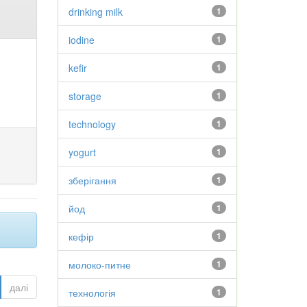
drinking milk
1
iodine
1
kefir
1
storage
1
technology
1
yogurt
1
зберігання
1
йод
1
кефір
1
молоко-питне
1
далі
технологія
1