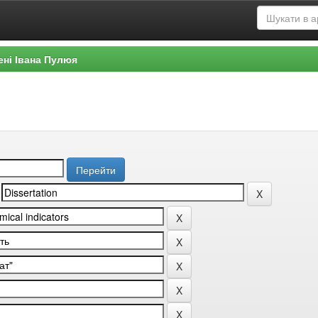
ені Івана Пулюя