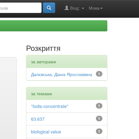
Вхід:
Мова
Розкриття
за авторами
Далєвська, Діана Ярославівна
1
за темами
"Iodis-concentrate"
1
63.637
1
biological value
1