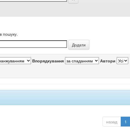
в пошуку.
Впорядкування
Автори
назад
1