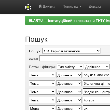
Домівка
Перегляд
Довідка
Skip
ELARTU — Інституційний репозитарій ТНТУ ім
navigation
Пошук
Пошук:
запит
Поточні фільтри: