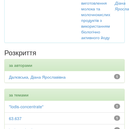
виготовлення
Діана
молока та
Яросла
молочнокислих
продуктів з
використанням
біологічно
активного йоду
Розкриття
за авторами
Далєвська, Діана Ярославівна
1
за темами
"Iodis-concentrate"
1
63.637
1