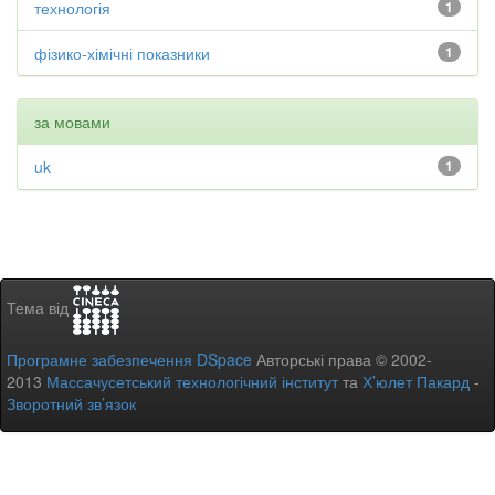
технологія
1
фізико-хімічні показники
1
за мовами
uk
1
Тема від
Програмне забезпечення DSpace
Авторські права © 2002-
2013
Массачусетський технологічний інститут
та
Х’юлет Пакард
-
Зворотний зв’язок