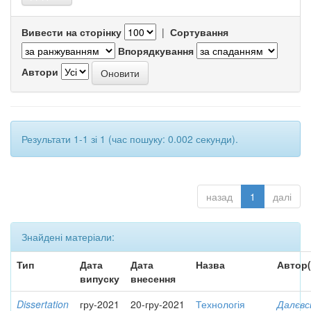
Вивести на сторінку
|
Сортування
Впорядкування
Автори
Результати 1-1 зі 1 (час пошуку: 0.002 секунди).
назад
1
далі
Знайдені матеріали:
Тип
Дата
Дата
Назва
Автор(
випуску
внесення
Dissertation
гру-2021
20-гру-2021
Технологія
Далєвс