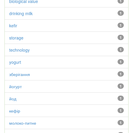
biological value
1
drinking milk
1
kefir
1
storage
1
technology
1
yogurt
1
зберігання
1
йогурт
1
йод
1
кефір
1
молоко-питне
1