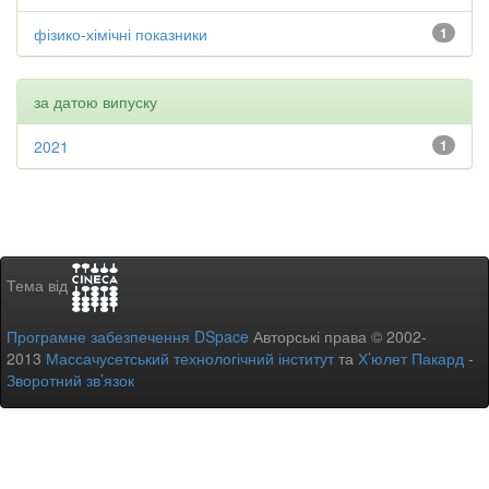
фізико-хімічні показники
1
за датою випуску
2021
1
Тема від
Програмне забезпечення DSpace
Авторські права © 2002-
2013
Массачусетський технологічний інститут
та
Х’юлет Пакард
-
Зворотний зв’язок