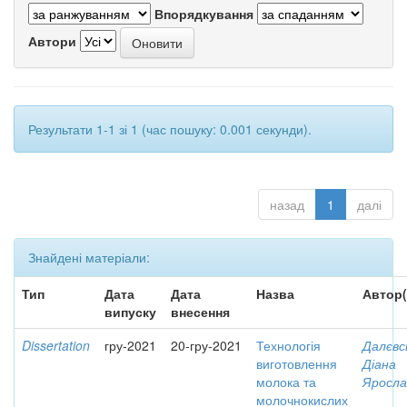
Впорядкування
Автори
Результати 1-1 зі 1 (час пошуку: 0.001 секунди).
назад
1
далі
Знайдені матеріали:
Тип
Дата
Дата
Назва
Автор(
випуску
внесення
Dissertation
гру-2021
20-гру-2021
Технологія
Далєвс
виготовлення
Діана
молока та
Яросла
молочнокислих