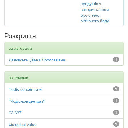
продуктів з
використанням
біологічно
активного йоду
Розкриття
за авторами
Далєвська, Діана Ярославівна
1
за темами
"Iodis-concentrate"
1
"Йодіс-концентрат"
1
63.637
1
biological value
1