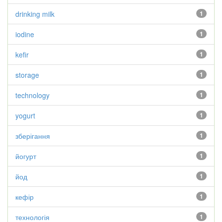
drinking milk
1
iodine
1
kefir
1
storage
1
technology
1
yogurt
1
зберігання
1
йогурт
1
йод
1
кефір
1
технологія
1