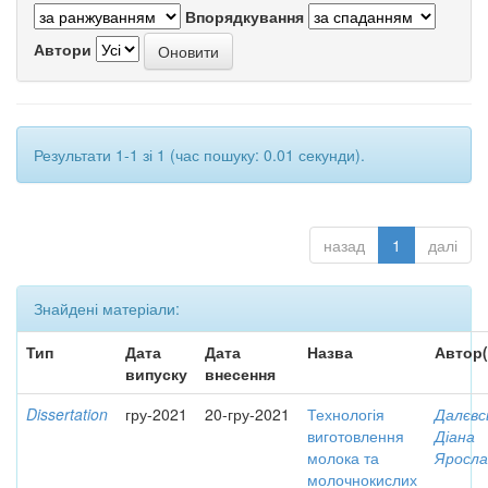
Впорядкування
Автори
Результати 1-1 зі 1 (час пошуку: 0.01 секунди).
назад
1
далі
Знайдені матеріали:
Тип
Дата
Дата
Назва
Автор(
випуску
внесення
Dissertation
гру-2021
20-гру-2021
Технологія
Далєвс
виготовлення
Діана
молока та
Яросла
молочнокислих