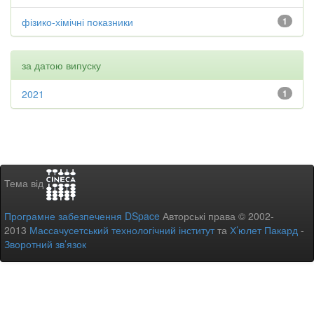
фізико-хімічні показники
1
за датою випуску
2021
1
Тема від
Програмне забезпечення DSpace
Авторські права © 2002-
2013
Массачусетський технологічний інститут
та
Х’юлет Пакард
-
Зворотний зв’язок