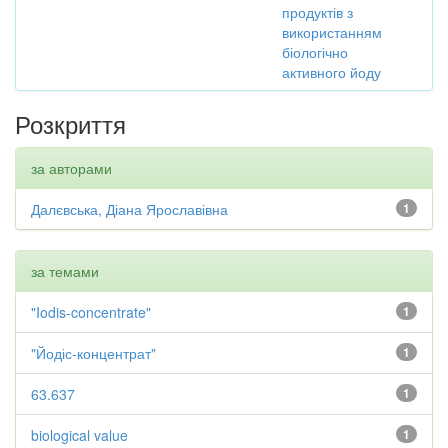
продуктів з
використанням
біологічно
активного йоду
Розкриття
за авторами
Далєвська, Діана Ярославівна
1
за темами
"Iodis-concentrate"
1
"Йодіс-концентрат"
1
63.637
1
biological value
1