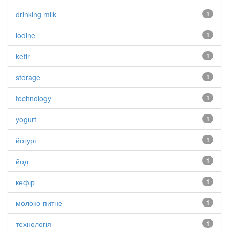
drinking milk
1
iodine
1
kefir
1
storage
1
technology
1
yogurt
1
йогурт
1
йод
1
кефір
1
молоко-питне
1
технологія
1