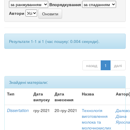
Впорядкування
Автори
Результати 1-1 зі 1 (час пошуку: 0.004 секунди).
назад
1
далі
Знайдені матеріали:
Тип
Дата
Дата
Назва
Автор(
випуску
внесення
Dissertation
гру-2021
20-гру-2021
Технологія
Далєвс
виготовлення
Діана
молока та
Яросла
молочнокислих