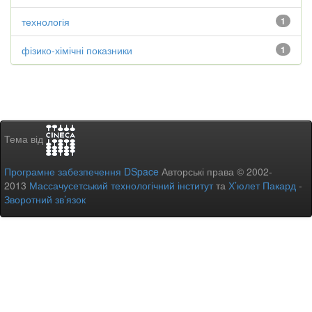
технологія
1
фізико-хімічні показники
1
Тема від
Програмне забезпечення DSpace
Авторські права © 2002-
2013
Массачусетський технологічний інститут
та
Х’юлет Пакард
-
Зворотний зв’язок