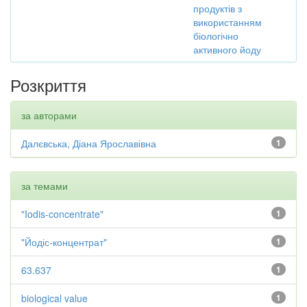
продуктів з
використанням
біологічно
активного йоду
Розкриття
за авторами
Далєвська, Діана Ярославівна
1
за темами
"Iodis-concentrate"
1
"Йодіс-концентрат"
1
63.637
1
biological value
1