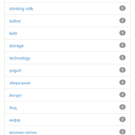
drinking milk
1
iodine
1
kefir
1
storage
1
technology
1
yogurt
1
зберігання
1
йогурт
1
йод
1
кефір
1
молоко-питне
1