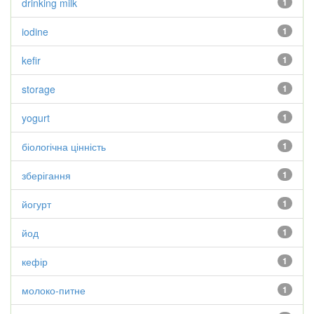
drinking milk
1
iodine
1
kefir
1
storage
1
yogurt
1
біологічна цінність
1
зберігання
1
йогурт
1
йод
1
кефір
1
молоко-питне
1