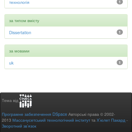
технологія
1
за типом вмісту
Dissertation
1
за мовами
uk
1
Тема від
Програмне забезпечення DSpace
Авторські права © 2002-
2013
Массачусетський технологічний інститут
та
Х’юлет Пакард
-
Зворотний зв’язок