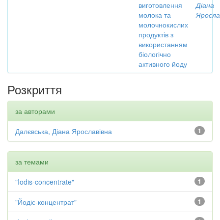
виготовлення
Діана
молока та
Яросла
молочнокислих
продуктів з
використанням
біологічно
активного йоду
Розкриття
за авторами
Далєвська, Діана Ярославівна
1
за темами
"Iodis-concentrate"
1
"Йодіс-концентрат"
1