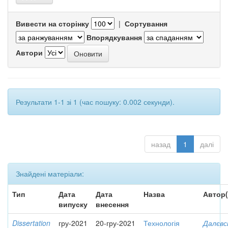
Вивести на сторінку
|
Сортування
Впорядкування
Автори
Результати 1-1 зі 1 (час пошуку: 0.002 секунди).
назад
1
далі
Знайдені матеріали:
Тип
Дата
Дата
Назва
Автор(
випуску
внесення
Dissertation
гру-2021
20-гру-2021
Технологія
Далєвс