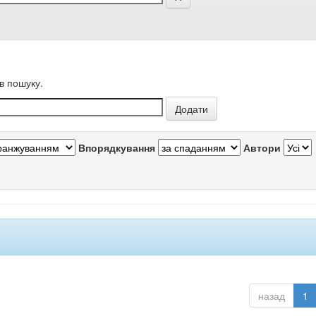
в пошуку.
Впорядкування
Автори
назад
1