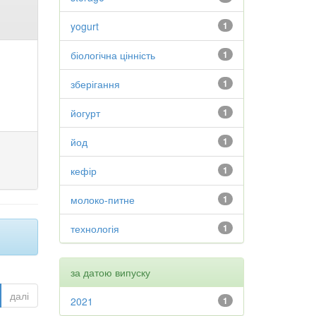
yogurt
1
біологічна цінність
1
зберігання
1
йогурт
1
йод
1
кефір
1
молоко-питне
1
технологія
1
за датою випуску
далі
2021
1