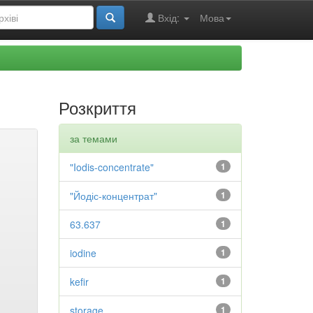
Вхід:
Мова
Розкриття
за темами
"Iodis-concentrate"
1
"Йодіс-концентрат"
1
63.637
1
iodine
1
kefir
1
storage
1