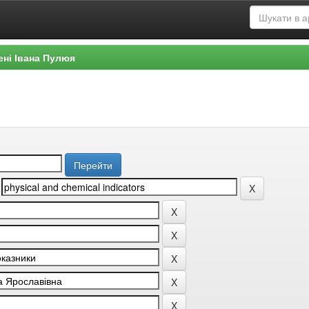
ені Івана Пулюя