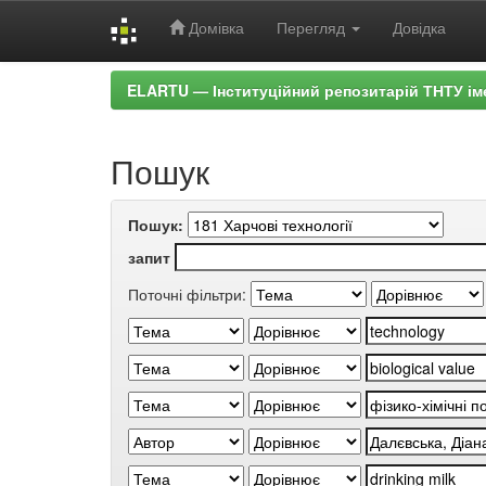
Домівка
Перегляд
Довідка
Skip
ELARTU — Інституційний репозитарій ТНТУ ім
navigation
Пошук
Пошук:
запит
Поточні фільтри: