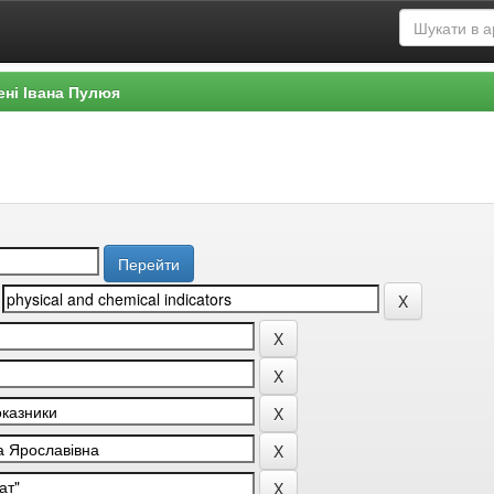
ені Івана Пулюя