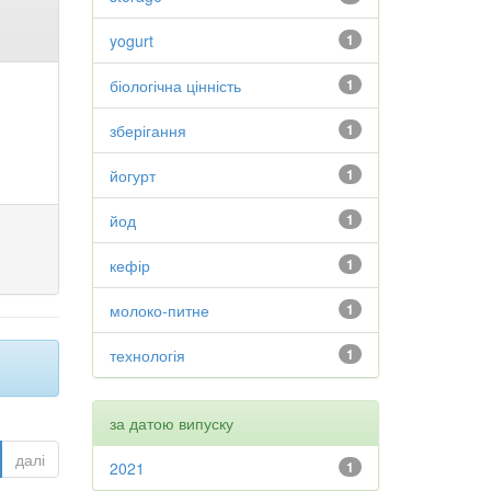
yogurt
1
біологічна цінність
1
зберігання
1
йогурт
1
йод
1
кефір
1
молоко-питне
1
технологія
1
за датою випуску
далі
2021
1