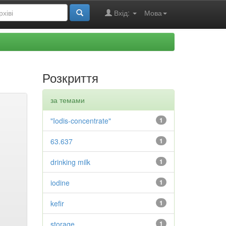
Вхід:
Мова
Розкриття
за темами
"Iodis-concentrate"
1
63.637
1
drinking milk
1
iodine
1
kefir
1
storage
1