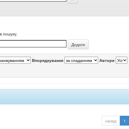
в пошуку.
Впорядкування
Автори
назад
1