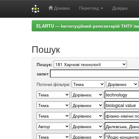
Домівка
Перегляд
Довідка
Skip
ELARTU — Інституційний репозитарій ТНТУ ім
navigation
Пошук
Пошук:
запит
Поточні фільтри: