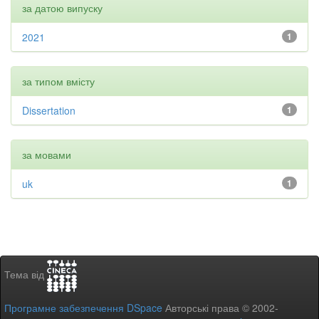
за датою випуску
2021
1
за типом вмісту
Dissertation
1
за мовами
uk
1
Тема від
Програмне забезпечення DSpace
Авторські права © 2002-