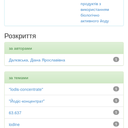
продуктів з
використанням
біологічно
активного йоду
Розкриття
за авторами
Далєвська, Діана Ярославівна
1
за темами
"Iodis-concentrate"
1
"Йодіс-концентрат"
1
63.637
1
iodine
1