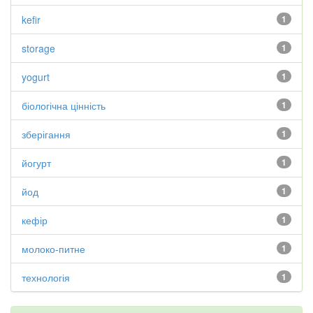
kefir
1
storage
1
yogurt
1
біологічна цінність
1
зберігання
1
йогурт
1
йод
1
кефір
1
молоко-питне
1
технологія
1