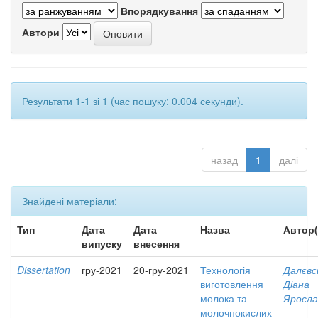
Впорядкування
Автори
Результати 1-1 зі 1 (час пошуку: 0.004 секунди).
назад
1
далі
Знайдені матеріали:
Тип
Дата
Дата
Назва
Автор(
випуску
внесення
Dissertation
гру-2021
20-гру-2021
Технологія
Далєвс
виготовлення
Діана
молока та
Яросла
молочнокислих