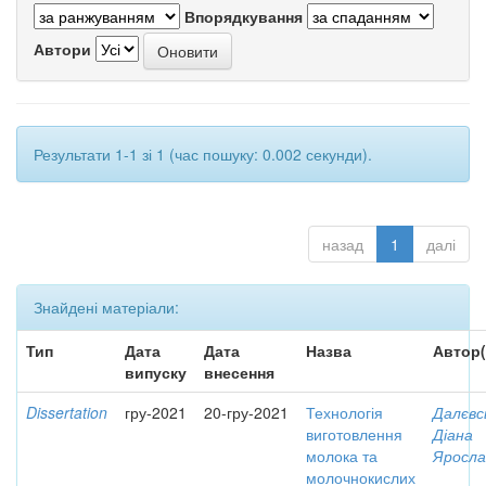
Впорядкування
Автори
Результати 1-1 зі 1 (час пошуку: 0.002 секунди).
назад
1
далі
Знайдені матеріали:
Тип
Дата
Дата
Назва
Автор(
випуску
внесення
Dissertation
гру-2021
20-гру-2021
Технологія
Далєвс
виготовлення
Діана
молока та
Яросла
молочнокислих