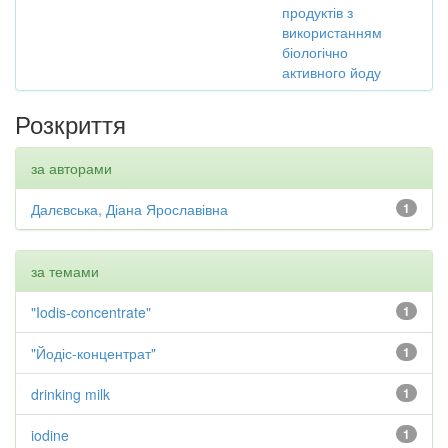
продуктів з
використанням
біологічно
активного йоду
Розкриття
за авторами
Далєвська, Діана Ярославівна
1
за темами
"Iodis-concentrate"
1
"Йодіс-концентрат"
1
drinking milk
1
iodine
1