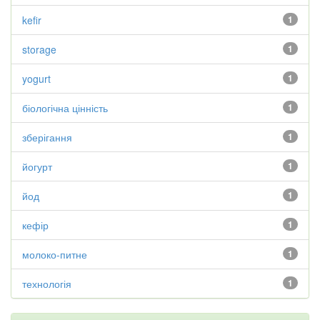
kefir
1
storage
1
yogurt
1
біологічна цінність
1
зберігання
1
йогурт
1
йод
1
кефір
1
молоко-питне
1
технологія
1