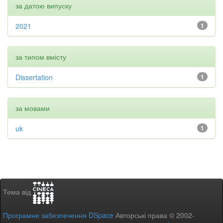
за датою випуску
2021
1
за типом вмісту
Dissertation
1
за мовами
uk
1
Тема від
Програмне забезпечення DSpace
Авторські права © 2002-