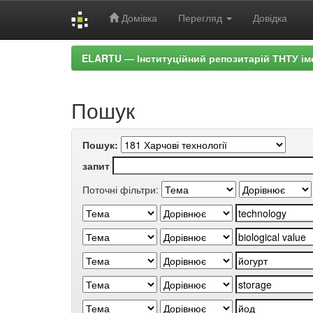
Домівка
Перегляд
Довідка
Skip
ELARTU — Інституційний репозитарій ТНТУ ім
navigation
Пошук
Пошук:
запит
Поточні фільтри: