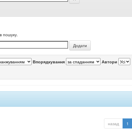
в пошуку.
Впорядкування
Автори
назад
1