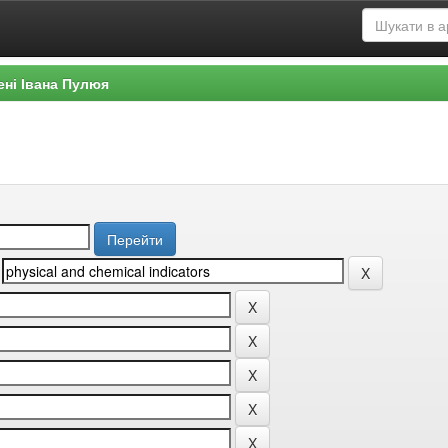
ені Івана Пулюя