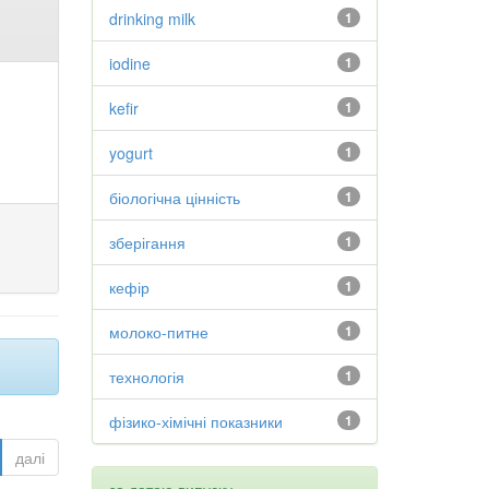
drinking milk
1
iodine
1
kefir
1
yogurt
1
біологічна цінність
1
зберігання
1
кефір
1
молоко-питне
1
технологія
1
фізико-хімічні показники
1
далі