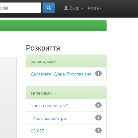
Вхід:
Мова
Розкриття
за авторами
Далєвська, Діана Ярославівна
1
за темами
"Iodis-concentrate"
1
"Йодіс-концентрат"
1
63.637
1