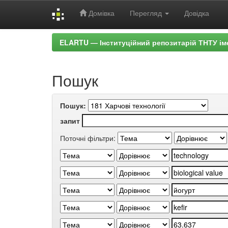
Домівка
Перегляд
Довідка
Skip
ELARTU — Інституційний репозитарій ТНТУ ім
navigation
Пошук
Пошук:
запит
Поточні фільтри: