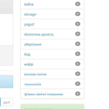
iodine
1
storage
1
yogurt
1
біологічна цінність
1
зберігання
1
йод
1
кефір
1
молоко-питне
1
технологія
1
фізико-хімічні показники
1
далі