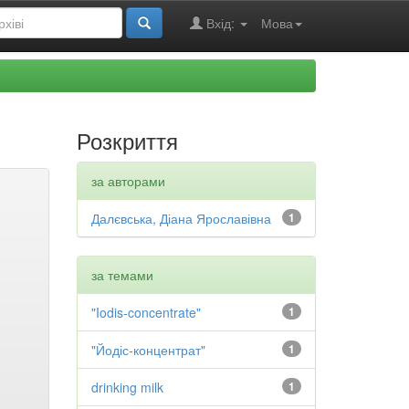
Вхід:
Мова
Розкриття
за авторами
Далєвська, Діана Ярославівна
1
за темами
"Iodis-concentrate"
1
"Йодіс-концентрат"
1
drinking milk
1