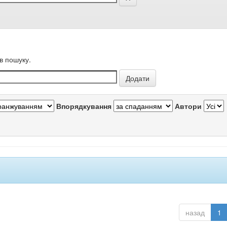
в пошуку.
Впорядкування
Автори
назад
1