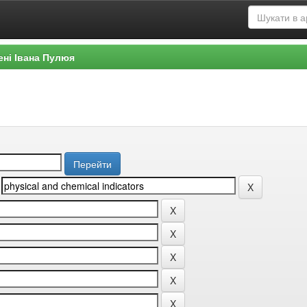
ені Івана Пулюя