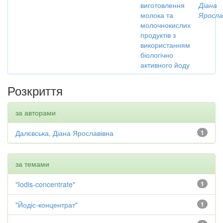
виготовлення
Діана
молока та
Яросла
молочнокислих
продуктів з
використанням
біологічно
активного йоду
Розкриття
за авторами
Далєвська, Діана Ярославівна
1
за темами
"Iodis-concentrate"
1
"Йодіс-концентрат"
1