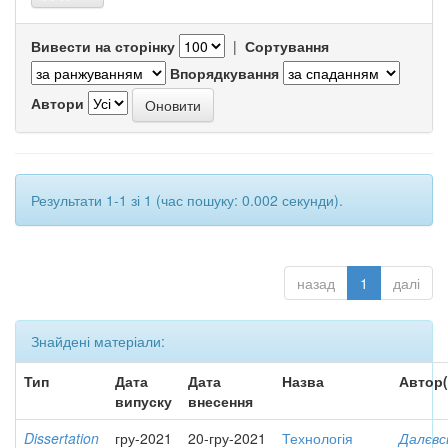
Вивести на сторінку
|
Сортування
Впорядкування
Автори
Результати 1-1 зі 1 (час пошуку: 0.002 секунди).
назад
1
далі
Знайдені матеріали:
Тип
Дата
Дата
Назва
Автор(
випуску
внесення
Dissertation
гру-2021
20-гру-2021
Технологія
Далєвс