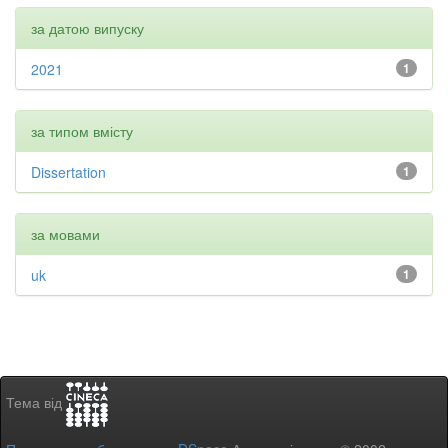
за датою випуску
2021
1
за типом вмісту
Dissertation
1
за мовами
uk
1
Тема від