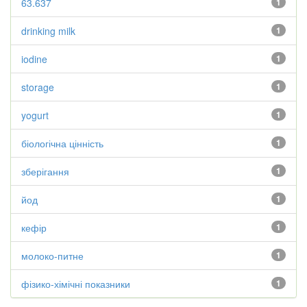
63.637
1
drinking milk
1
iodine
1
storage
1
yogurt
1
біологічна цінність
1
зберігання
1
йод
1
кефір
1
молоко-питне
1
фізико-хімічні показники
1