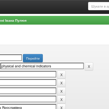
ені Івана Пулюя