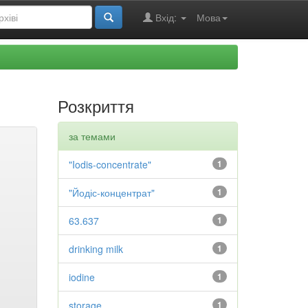
Вхід:
Мова
Розкриття
за темами
"Iodis-concentrate"
1
"Йодіс-концентрат"
1
63.637
1
drinking milk
1
iodine
1
storage
1