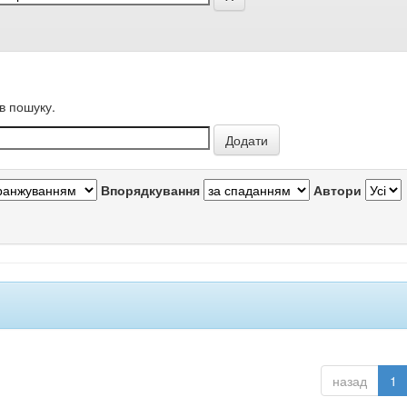
в пошуку.
Впорядкування
Автори
назад
1