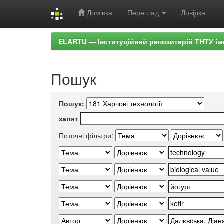
Домівка
Перегляд
Довідка
Skip
ELARTU — Інституційний репозитарій ТНТУ ім
navigation
Пошук
Пошук:
запит
Поточні фільтри: