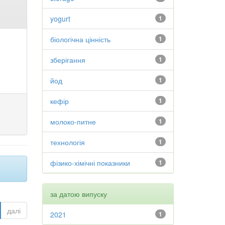
yogurt
1
біологічна цінність
1
зберігання
1
йод
1
кефір
1
молоко-питне
1
технологія
1
фізико-хімічні показники
1
за датою випуску
далі
2021
1