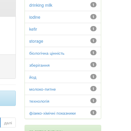
drinking milk
1
iodine
1
kefir
1
storage
1
біологічна цінність
1
зберігання
1
йод
1
молоко-питне
1
технологія
1
фізико-хімічні показники
1
далі