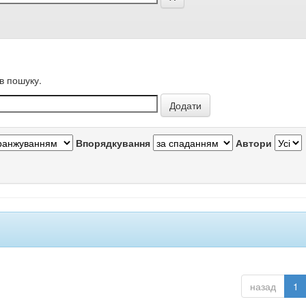
в пошуку.
Впорядкування
Автори
назад
1