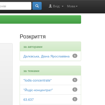
Вхід:
Мова
Розкриття
за авторами
Далєвська, Діана Ярославівна
1
за темами
"Iodis-concentrate"
1
"Йодіс-концентрат"
1
63.637
1