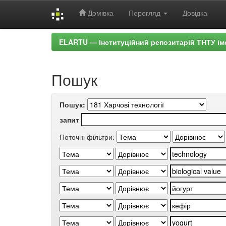
Домівка
Перегляд
Довідка
Skip
ELARTU — Інституційний репозитарій ТНТУ ім
navigation
Пошук
Пошук:
запит
Поточні фільтри: