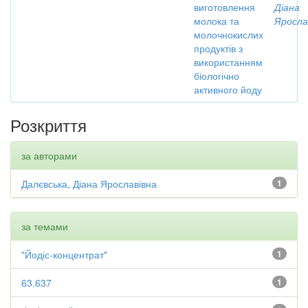
виготовлення
Діана
молока та
Яросла
молочнокислих
продуктів з
використанням
біологічно
активного йоду
Розкриття
за авторами
Далєвська, Діана Ярославівна
1
за темами
"Йодіс-концентрат"
1
63.637
1