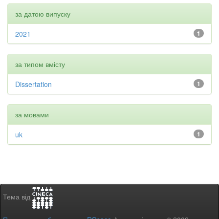
за датою випуску
2021
1
за типом вмісту
Dissertation
1
за мовами
uk
1
Тема від