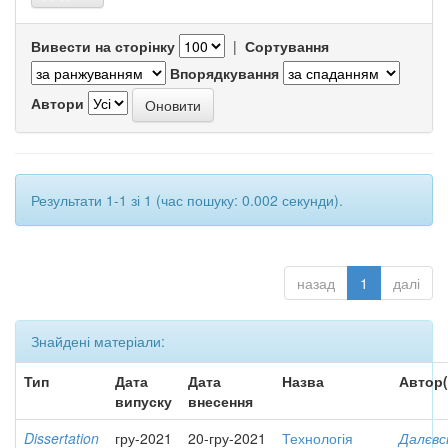
Вивести на сторінку
|
Сортування
Впорядкування
Автори
Результати 1-1 зі 1 (час пошуку: 0.002 секунди).
назад
1
далі
Знайдені матеріали:
Тип
Дата
Дата
Назва
Автор(
випуску
внесення
Dissertation
гру-2021
20-гру-2021
Технологія
Далєвс