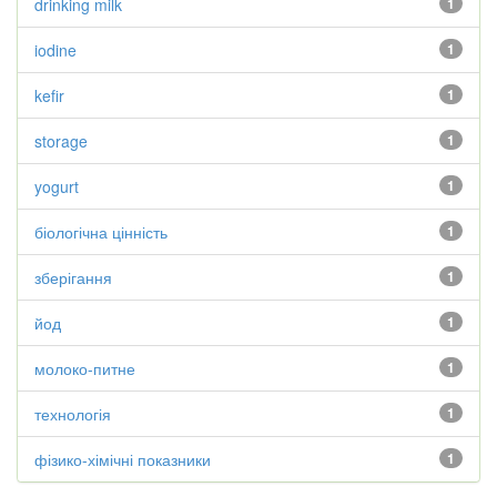
drinking milk
1
iodine
1
kefir
1
storage
1
yogurt
1
біологічна цінність
1
зберігання
1
йод
1
молоко-питне
1
технологія
1
фізико-хімічні показники
1