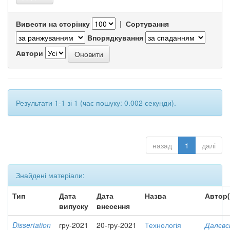
Вивести на сторінку
|
Сортування
Впорядкування
Автори
Результати 1-1 зі 1 (час пошуку: 0.002 секунди).
назад
1
далі
Знайдені матеріали:
Тип
Дата
Дата
Назва
Автор(
випуску
внесення
Dissertation
гру-2021
20-гру-2021
Технологія
Далєвс