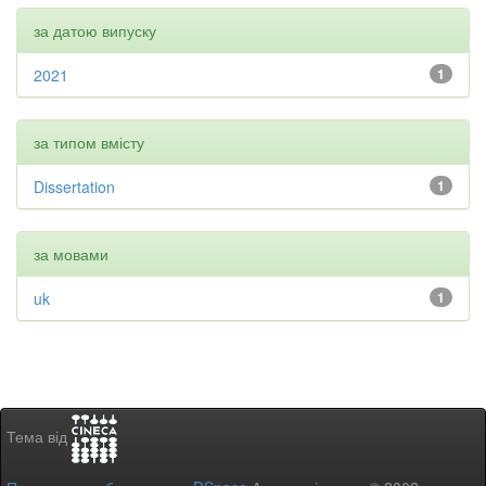
за датою випуску
2021
1
за типом вмісту
Dissertation
1
за мовами
uk
1
Тема від