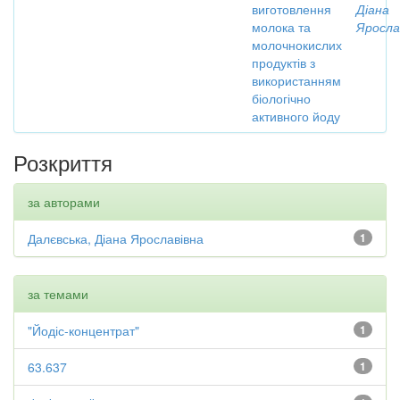
виготовлення
Діана
молока та
Яросла
молочнокислих
продуктів з
використанням
біологічно
активного йоду
Розкриття
за авторами
Далєвська, Діана Ярославівна
1
за темами
"Йодіс-концентрат"
1
63.637
1