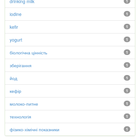
drinking milk
1
iodine
1
kefir
1
yogurt
1
біологічна цінність
1
зберігання
1
йод
1
кефір
1
молоко-питне
1
технологія
1
фізико-хімічні показники
1