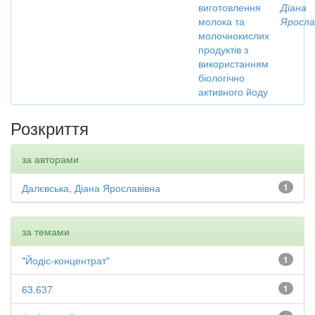
виготовлення
Діана
молока та
Яросла
молочнокислих
продуктів з
використанням
біологічно
активного йоду
Розкриття
за авторами
Далєвська, Діана Ярославівна
1
за темами
"Йодіс-концентрат"
1
63.637
1