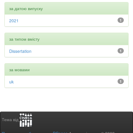
за датою випуску
2021
1
за типом вмісту
Dissertation
1
за мовами
uk
1
Тема від