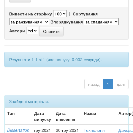
Вивести на сторінку
|
Сортування
Впорядкування
Автори
Результати 1-1 зі 1 (час пошуку: 0.002 секунди).
назад
1
далі
Знайдені матеріали:
Тип
Дата
Дата
Назва
Автор(
випуску
внесення
Dissertation
гру-2021
20-гру-2021
Технологія
Далєвс