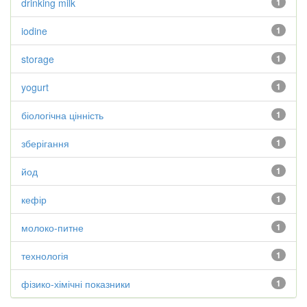
drinking milk
1
iodine
1
storage
1
yogurt
1
біологічна цінність
1
зберігання
1
йод
1
кефір
1
молоко-питне
1
технологія
1
фізико-хімічні показники
1