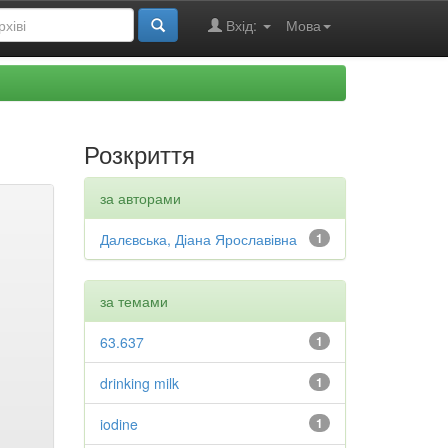
Вхід:
Мова
Розкриття
за авторами
Далєвська, Діана Ярославівна
1
за темами
63.637
1
drinking milk
1
iodine
1