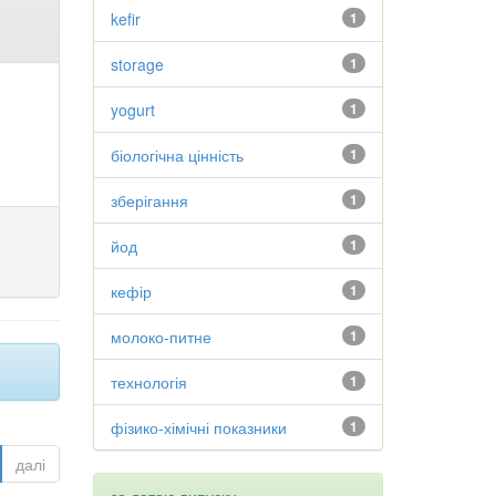
kefir
1
storage
1
yogurt
1
біологічна цінність
1
зберігання
1
йод
1
кефір
1
молоко-питне
1
технологія
1
фізико-хімічні показники
1
далі