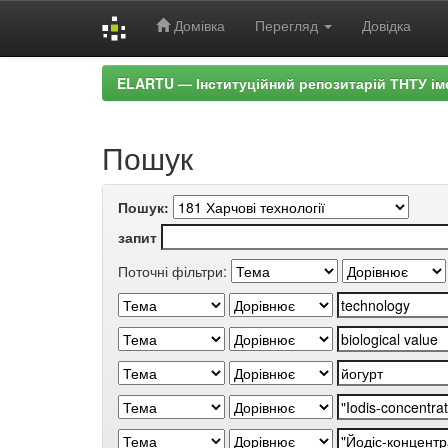
Домівка
Перегляд
Довідка
Skip
ELARTU — Інституційний репозитарій ТНТУ ім
navigation
Пошук
Пошук:
запит
Поточні фільтри: