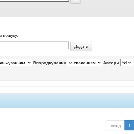
в пошуку.
Впорядкування
Автори
назад
1