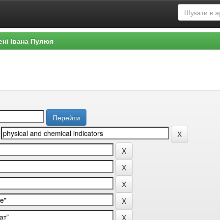
ені Івана Пулюя