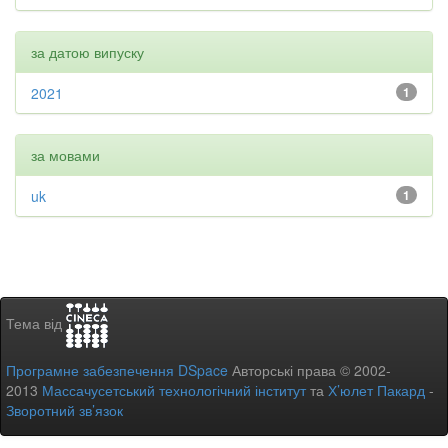
за датою випуску
2021
1
за мовами
uk
1
Тема від
Програмне забезпечення DSpace
Авторські права © 2002-
2013
Массачусетський технологічний інститут
та
Х’юлет Пакард
-
Зворотний зв’язок