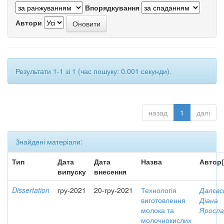
Впорядкування
Автори
Результати 1-1 зі 1 (час пошуку: 0.001 секунди).
назад
1
далі
Знайдені матеріали:
Тип
Дата
Дата
Назва
Автор(
випуску
внесення
Dissertation
гру-2021
20-гру-2021
Технологія
Далєвс
виготовлення
Діана
молока та
Яросла
молочнокислих