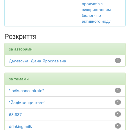
продуктів з
використанням
біологічно
активного йоду
Розкриття
за авторами
Далєвська, Діана Ярославівна
1
за темами
"Iodis-concentrate"
1
"Йодіс-концентрат"
1
63.637
1
drinking milk
1