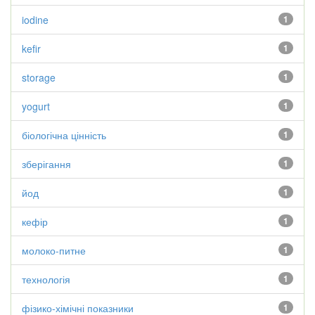
iodine
1
kefir
1
storage
1
yogurt
1
біологічна цінність
1
зберігання
1
йод
1
кефір
1
молоко-питне
1
технологія
1
фізико-хімічні показники
1