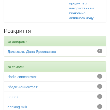
продуктів з
використанням
біологічно
активного йоду
Розкриття
за авторами
Далєвська, Діана Ярославівна
1
за темами
"Iodis-concentrate"
1
"Йодіс-концентрат"
1
63.637
1
drinking milk
1