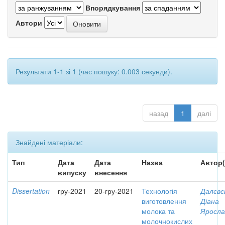
Впорядкування
Автори
Результати 1-1 зі 1 (час пошуку: 0.003 секунди).
назад
1
далі
Знайдені матеріали:
Тип
Дата
Дата
Назва
Автор(
випуску
внесення
Dissertation
гру-2021
20-гру-2021
Технологія
Далєвс
виготовлення
Діана
молока та
Яросла
молочнокислих