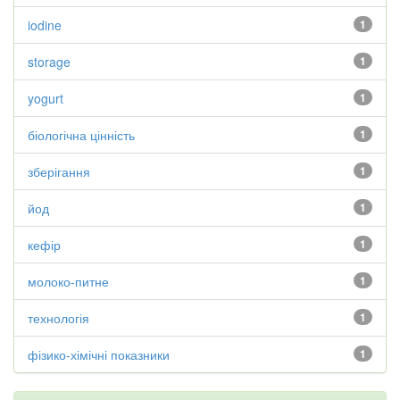
iodine
1
storage
1
yogurt
1
біологічна цінність
1
зберігання
1
йод
1
кефір
1
молоко-питне
1
технологія
1
фізико-хімічні показники
1