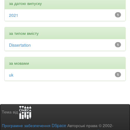
за датою випуску
2021
1
за типом вмісту
Dissertation
1
за мовами
uk
1
Тема від
Програмне забезпечення DSpace
Авторські права © 2002-