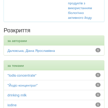
продуктів з
використанням
біологічно
активного йоду
Розкриття
за авторами
Далєвська, Діана Ярославівна
1
за темами
"Iodis-concentrate"
1
"Йодіс-концентрат"
1
drinking milk
1
iodine
1