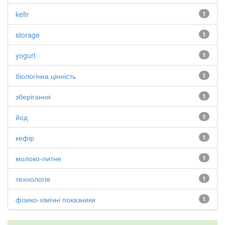
kefir
1
storage
1
yogurt
1
біологічна цінність
1
зберігання
1
йод
1
кефір
1
молоко-питне
1
технологія
1
фізико-хімічні показники
1