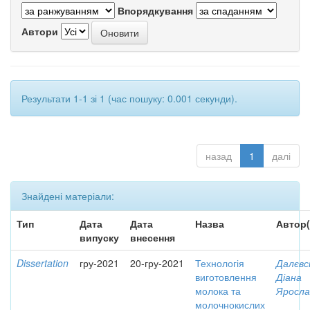
Впорядкування
Автори
Результати 1-1 зі 1 (час пошуку: 0.001 секунди).
назад
1
далі
Знайдені матеріали:
Тип
Дата
Дата
Назва
Автор(
випуску
внесення
Dissertation
гру-2021
20-гру-2021
Технологія
Далєвс
виготовлення
Діана
молока та
Яросла
молочнокислих