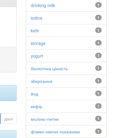
drinking milk
1
iodine
1
kefir
1
storage
1
yogurt
1
біологічна цінність
1
зберігання
1
йод
1
кефір
1
далі
молоко-питне
1
фізико-хімічні показники
1