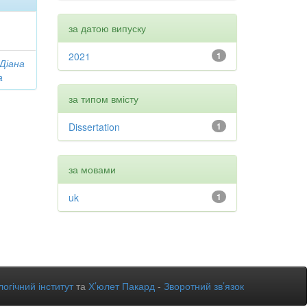
за датою випуску
2021
1
 Діана
а
за типом вмісту
Dissertation
1
за мовами
uk
1
огічний інститут
та
Х’юлет Пакард
-
Зворотний зв’язок