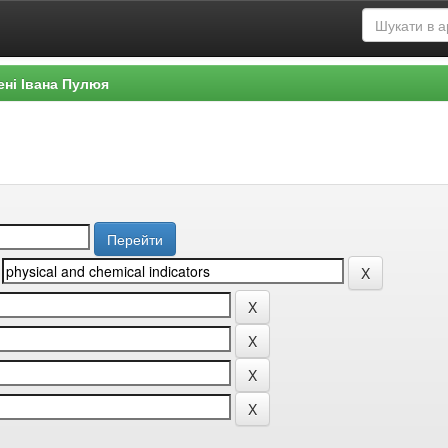
ені Івана Пулюя