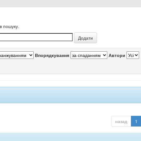
в пошуку.
Впорядкування
Автори
назад
1