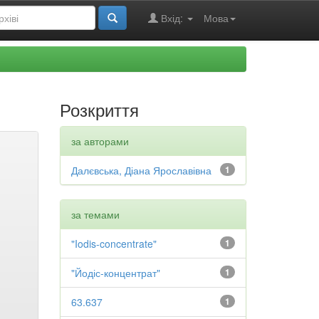
Вхід:
Мова
Розкриття
за авторами
Далєвська, Діана Ярославівна
1
за темами
"Iodis-concentrate"
1
"Йодіс-концентрат"
1
63.637
1