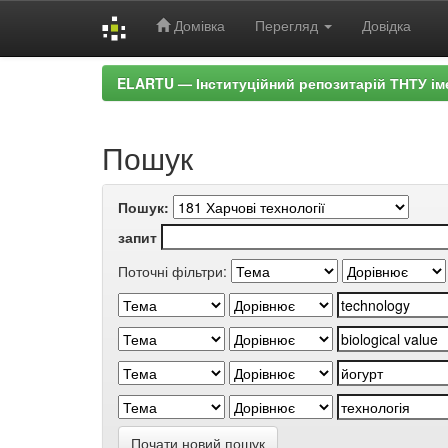
Домівка
Перегляд
Довідка
Skip
ELARTU — Інституційний репозитарій ТНТУ ім
navigation
Пошук
Пошук:
запит
Поточні фільтри:
Почати новий пошук