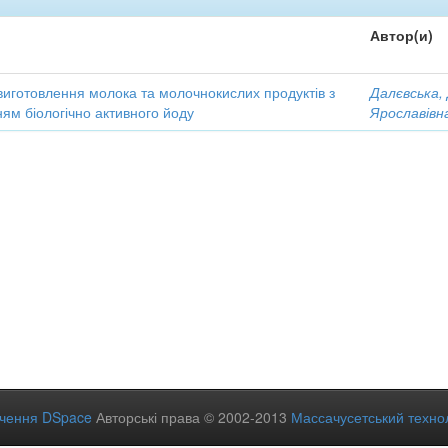
Автор(и)
виготовлення молока та молочнокислих продуктів з
Далєвська,
ям біологічно активного йоду
Ярославівн
ечення DSpace
Авторські права © 2002-2013
Массачусетський технол