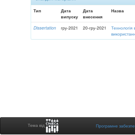
Тип
Дата
Дата
Назва
випуску
внесення
Dissertation
гру-2021
20-гру-2021
Технологія 
використанн
Тема від
Програмне забезп