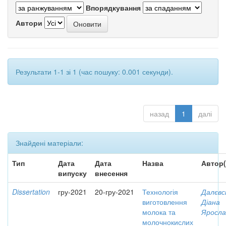
Впорядкування
Автори
Результати 1-1 зі 1 (час пошуку: 0.001 секунди).
назад
1
далі
Знайдені матеріали:
Тип
Дата
Дата
Назва
Автор(
випуску
внесення
Dissertation
гру-2021
20-гру-2021
Технологія
Далєвс
виготовлення
Діана
молока та
Яросла
молочнокислих