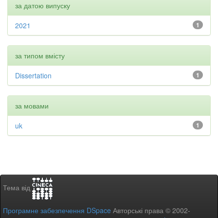
за датою випуску
2021
1
за типом вмісту
Dissertation
1
за мовами
uk
1
Тема від
Програмне забезпечення DSpace
Авторські права © 2002-