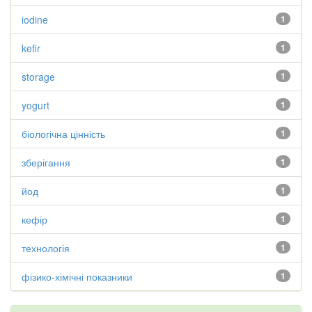
iodine
1
kefir
1
storage
1
yogurt
1
біологічна цінність
1
зберігання
1
йод
1
кефір
1
технологія
1
фізико-хімічні показники
1