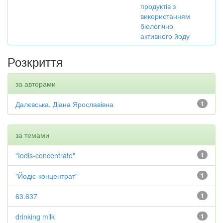
продуктів з
використанням
біологічно
активного йоду
Розкриття
за авторами
Далєвська, Діана Ярославівна
1
за темами
"Iodis-concentrate"
1
"Йодіс-концентрат"
1
63.637
1
drinking milk
1