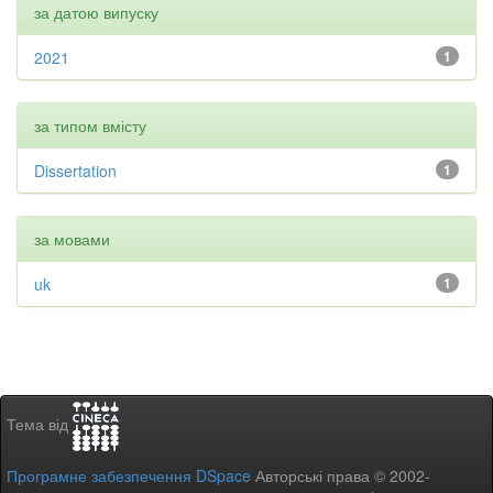
за датою випуску
2021
1
за типом вмісту
Dissertation
1
за мовами
uk
1
Тема від
Програмне забезпечення DSpace
Авторські права © 2002-