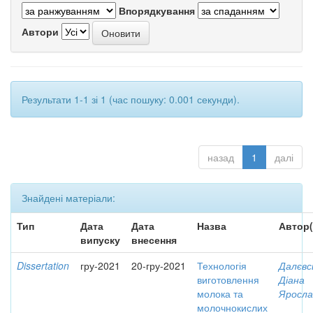
Впорядкування
Автори
Результати 1-1 зі 1 (час пошуку: 0.001 секунди).
назад
1
далі
Знайдені матеріали:
Тип
Дата
Дата
Назва
Автор(
випуску
внесення
Dissertation
гру-2021
20-гру-2021
Технологія
Далєвс
виготовлення
Діана
молока та
Яросла
молочнокислих