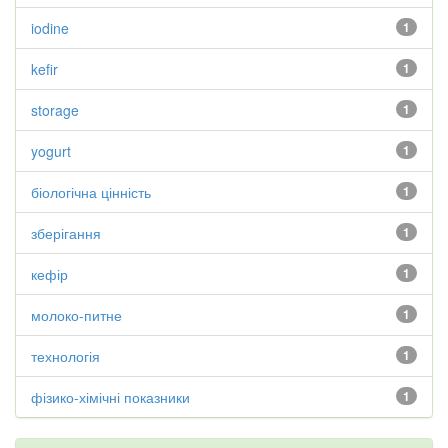
iodine
1
kefir
1
storage
1
yogurt
1
біологічна цінність
1
зберігання
1
кефір
1
молоко-питне
1
технологія
1
фізико-хімічні показники
1