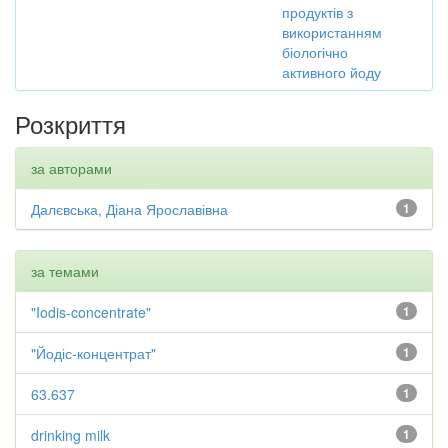
продуктів з
використанням
біологічно
активного йоду
Розкриття
за авторами
Далєвська, Діана Ярославівна
1
за темами
"Iodis-concentrate"
1
"Йодіс-концентрат"
1
63.637
1
drinking milk
1