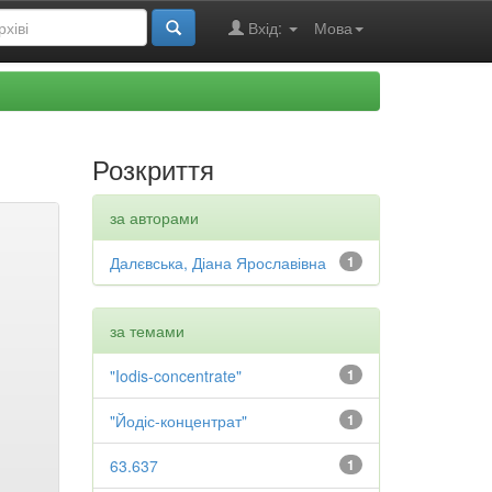
Вхід:
Мова
Розкриття
за авторами
Далєвська, Діана Ярославівна
1
за темами
"Iodis-concentrate"
1
"Йодіс-концентрат"
1
63.637
1