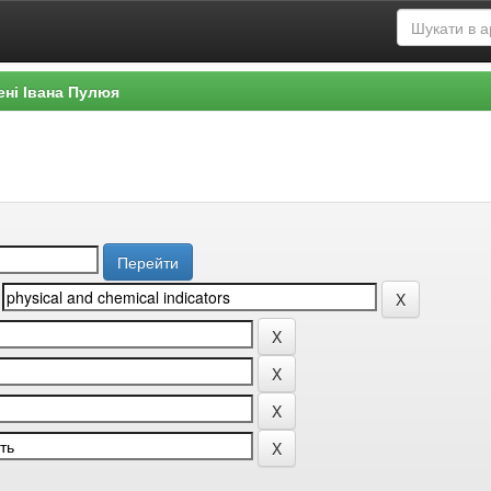
ені Івана Пулюя