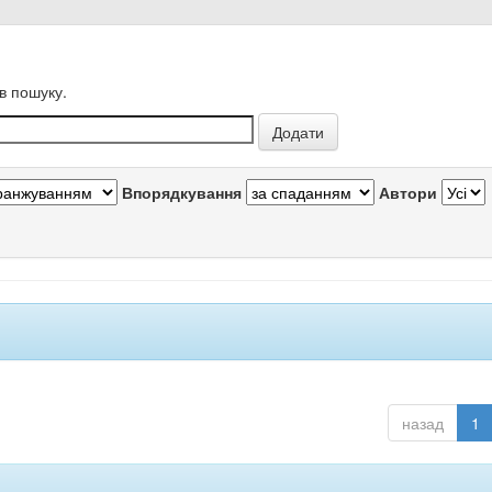
в пошуку.
Впорядкування
Автори
назад
1