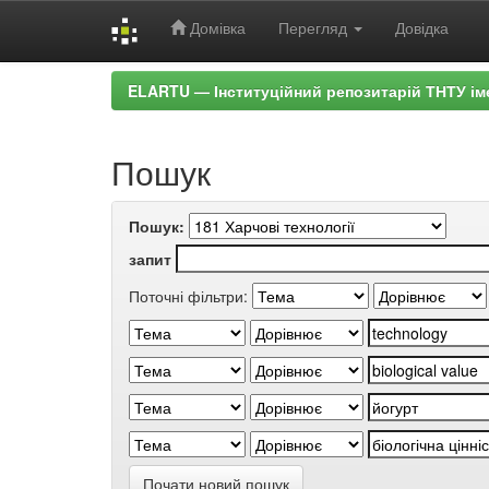
Домівка
Перегляд
Довідка
Skip
ELARTU — Інституційний репозитарій ТНТУ ім
navigation
Пошук
Пошук:
запит
Поточні фільтри:
Почати новий пошук