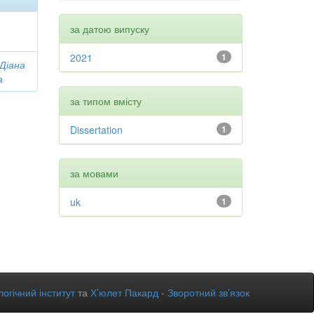
за датою випуску
2021
1
 Діана
а
за типом вмісту
Dissertation
1
за мовами
uk
1
огічний інститут
та
Х’юлет Пакард
-
Зворотний зв’язок