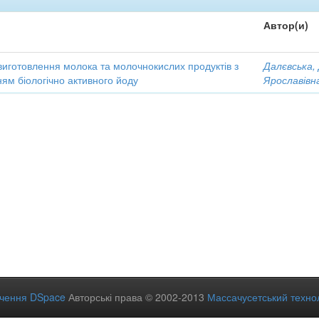
Автор(и)
виготовлення молока та молочнокислих продуктів з
Далєвська,
ям біологічно активного йоду
Ярославівн
ечення DSpace
Авторські права © 2002-2013
Массачусетський технол