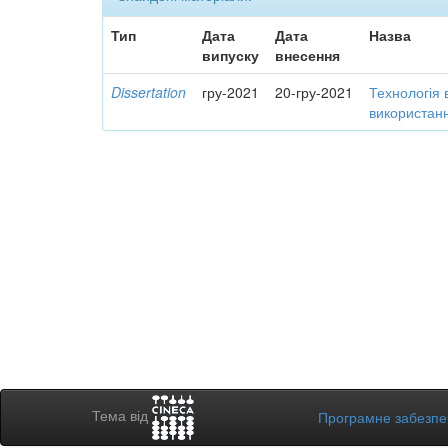
Тип
Дата
Дата
Назва
випуску
внесення
Dissertation
гру-2021
20-гру-2021
Технологія 
використанн
Тема від
Програмне забезп