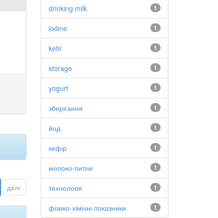
drinking milk
1
iodine
1
kefir
1
storage
1
yogurt
1
зберігання
1
йод
1
кефір
1
молоко-питне
1
далі
технологія
1
фізико-хімічні показники
1