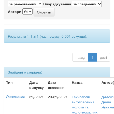
Впорядкування
Автори
Результати 1-1 зі 1 (час пошуку: 0.001 секунди).
назад
1
далі
Знайдені матеріали:
Тип
Дата
Дата
Назва
Автор(
випуску
внесення
Dissertation
гру-2021
20-гру-2021
Технологія
Далєвс
виготовлення
Діана
молока та
Яросла
молочнокислих