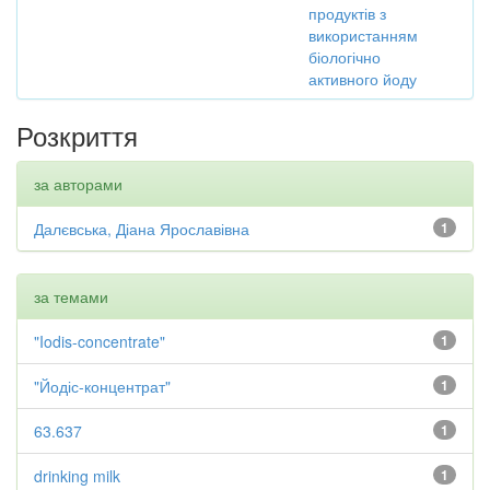
продуктів з
використанням
біологічно
активного йоду
Розкриття
за авторами
Далєвська, Діана Ярославівна
1
за темами
"Iodis-concentrate"
1
"Йодіс-концентрат"
1
63.637
1
drinking milk
1