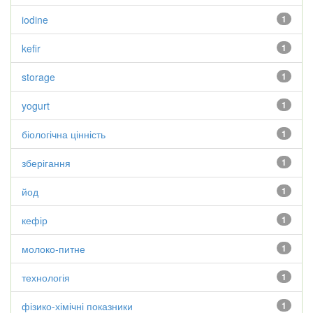
iodine
1
kefir
1
storage
1
yogurt
1
біологічна цінність
1
зберігання
1
йод
1
кефір
1
молоко-питне
1
технологія
1
фізико-хімічні показники
1