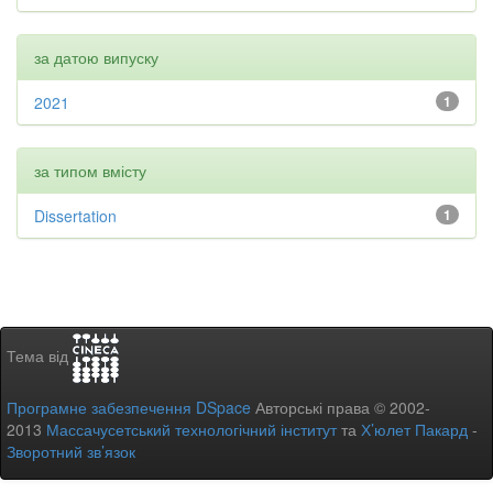
за датою випуску
2021
1
за типом вмісту
Dissertation
1
Тема від
Програмне забезпечення DSpace
Авторські права © 2002-
2013
Массачусетський технологічний інститут
та
Х’юлет Пакард
-
Зворотний зв’язок