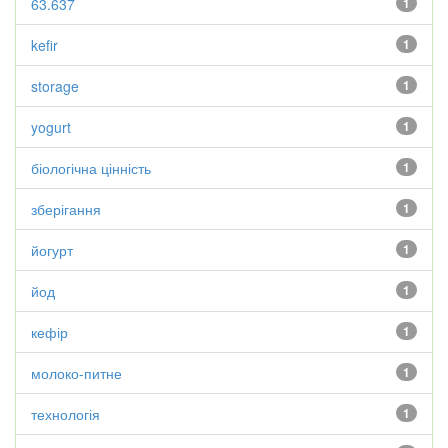
63.637
1
kefir
1
storage
1
yogurt
1
біологічна цінність
1
зберігання
1
йогурт
1
йод
1
кефір
1
молоко-питне
1
технологія
1