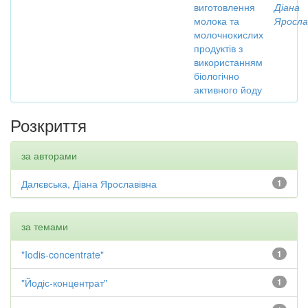
виготовлення
Діана
молока та
Яросла
молочнокислих
продуктів з
використанням
біологічно
активного йоду
Розкриття
за авторами
Далєвська, Діана Ярославівна
1
за темами
"Iodis-concentrate"
1
"Йодіс-концентрат"
1