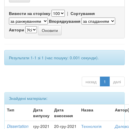
Вивести на сторінку
|
Сортування
Впорядкування
Автори
Результати 1-1 зі 1 (час пошуку: 0.001 секунди).
назад
1
далі
Знайдені матеріали:
Тип
Дата
Дата
Назва
Автор(
випуску
внесення
Dissertation
гру-2021
20-гру-2021
Технологія
Далєвс