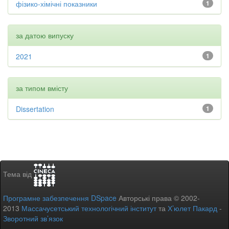
фізико-хімічні показники
1
за датою випуску
2021
1
за типом вмісту
Dissertation
1
Тема від
Програмне забезпечення DSpace
Авторські права © 2002-
2013
Массачусетський технологічний інститут
та
Х’юлет Пакард
-
Зворотний зв’язок