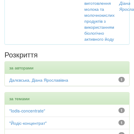
виготовлення
Діана
молока та
Яросла
молочнокислих
продуктів з
використанням
біологічно
активного йоду
Розкриття
за авторами
Далєвська, Діана Ярославівна
1
за темами
"Iodis-concentrate"
1
"Йодіс-концентрат"
1