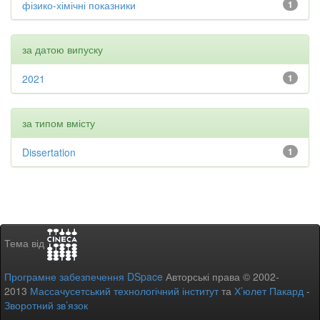
фізико-хімічні показники
1
за датою випуску
2021
1
за типом вмісту
Dissertation
1
Тема від
Програмне забезпечення DSpace
Авторські права © 2002-
2013
Массачусетський технологічний інститут
та
Х’юлет Пакард
-
Зворотний зв’язок