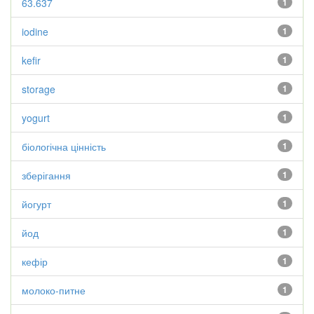
63.637
1
iodine
1
kefir
1
storage
1
yogurt
1
біологічна цінність
1
зберігання
1
йогурт
1
йод
1
кефір
1
молоко-питне
1