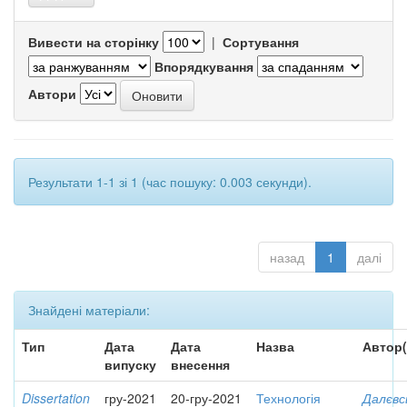
Вивести на сторінку
|
Сортування
Впорядкування
Автори
Результати 1-1 зі 1 (час пошуку: 0.003 секунди).
назад
1
далі
Знайдені матеріали:
Тип
Дата
Дата
Назва
Автор(
випуску
внесення
Dissertation
гру-2021
20-гру-2021
Технологія
Далєвс