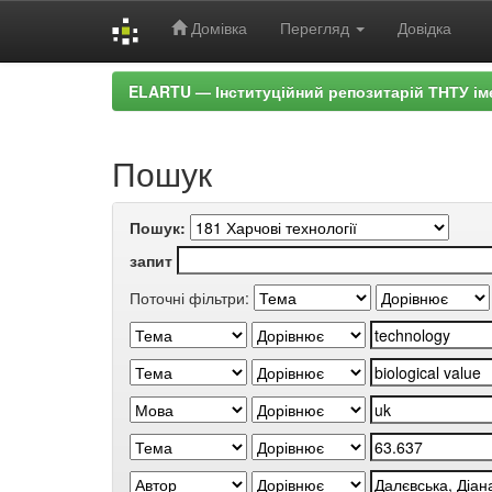
Домівка
Перегляд
Довідка
Skip
ELARTU — Інституційний репозитарій ТНТУ ім
navigation
Пошук
Пошук:
запит
Поточні фільтри: