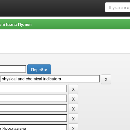
ені Івана Пулюя