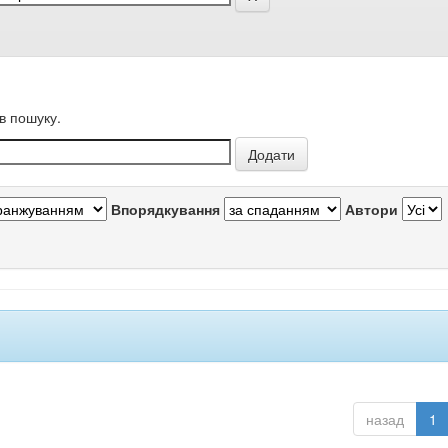
в пошуку.
Впорядкування
Автори
назад
1