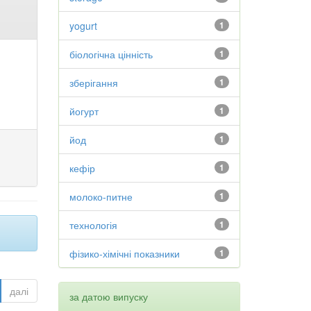
yogurt
1
біологічна цінність
1
зберігання
1
йогурт
1
йод
1
кефір
1
молоко-питне
1
технологія
1
фізико-хімічні показники
1
далі
за датою випуску