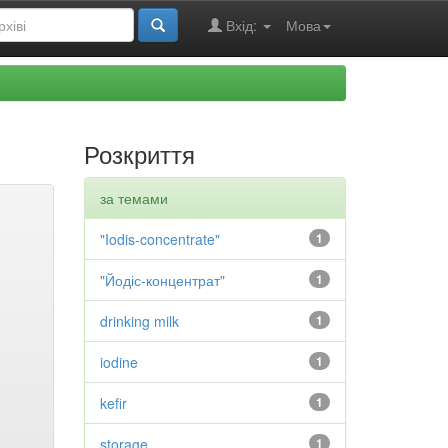
Вхід:
Мова
Розкриття
за темами
"Iodis-concentrate"
1
"Йодіс-концентрат"
1
drinking milk
1
iodine
1
kefir
1
storage
1