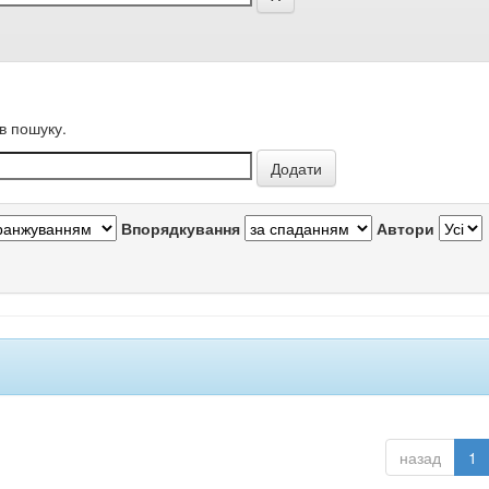
в пошуку.
Впорядкування
Автори
назад
1