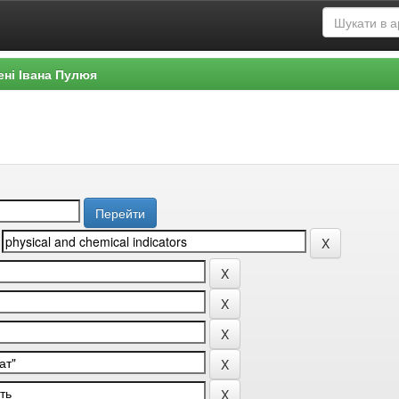
ені Івана Пулюя