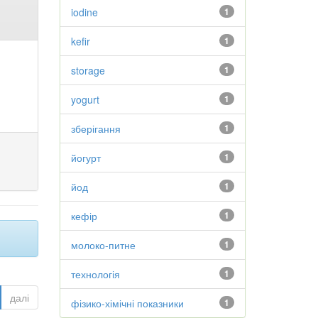
iodine
1
kefir
1
storage
1
yogurt
1
зберігання
1
йогурт
1
йод
1
кефір
1
молоко-питне
1
технологія
1
далі
фізико-хімічні показники
1