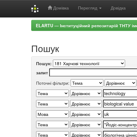
Домівка
Перегляд
Довідка
Skip
ELARTU — Інституційний репозитарій ТНТУ ім
navigation
Пошук
Пошук:
запит
Поточні фільтри: