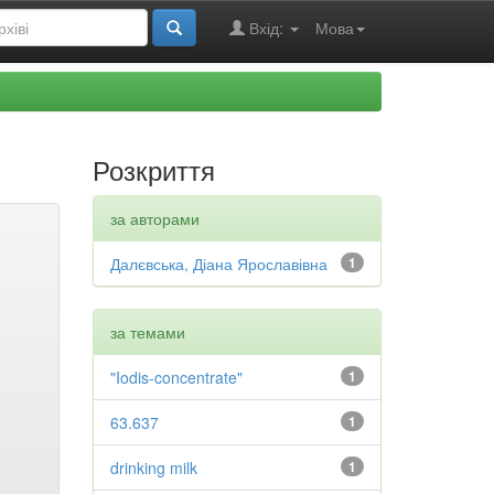
Вхід:
Мова
Розкриття
за авторами
Далєвська, Діана Ярославівна
1
за темами
"Iodis-concentrate"
1
63.637
1
drinking milk
1