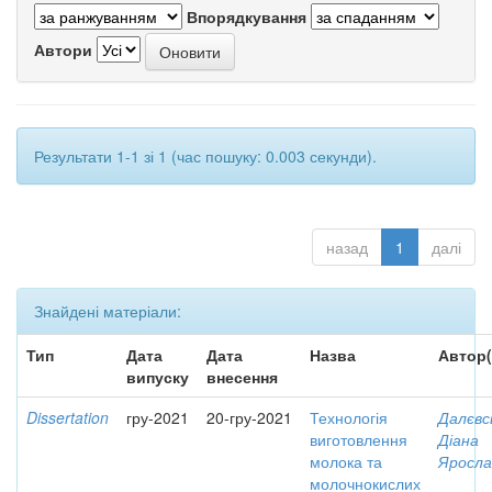
Впорядкування
Автори
Результати 1-1 зі 1 (час пошуку: 0.003 секунди).
назад
1
далі
Знайдені матеріали:
Тип
Дата
Дата
Назва
Автор(
випуску
внесення
Dissertation
гру-2021
20-гру-2021
Технологія
Далєвс
виготовлення
Діана
молока та
Яросла
молочнокислих