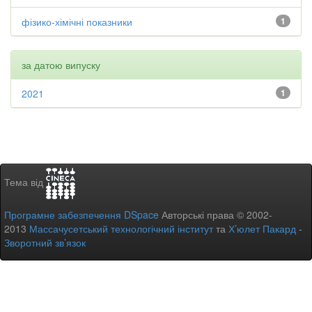
фізико-хімічні показники
1
за датою випуску
2021
1
Тема від
Програмне забезпечення DSpace
Авторські права © 2002-
2013
Массачусетський технологічний інститут
та
Х’юлет Пакард
-
Зворотний зв’язок