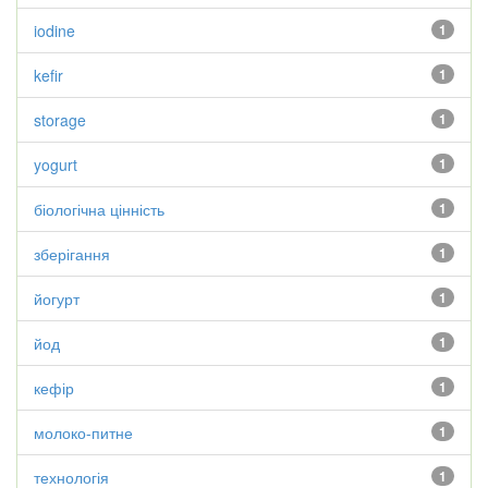
iodine
1
kefir
1
storage
1
yogurt
1
біологічна цінність
1
зберігання
1
йогурт
1
йод
1
кефір
1
молоко-питне
1
технологія
1