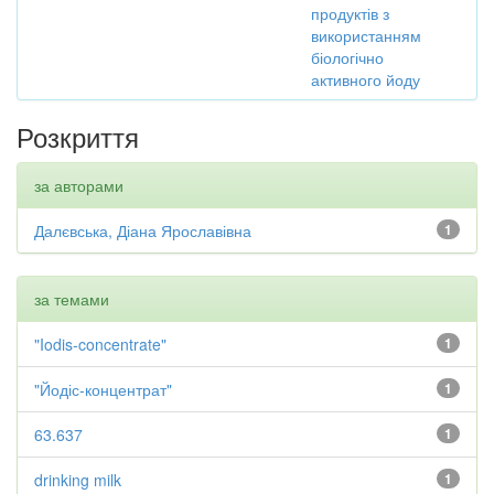
продуктів з
використанням
біологічно
активного йоду
Розкриття
за авторами
Далєвська, Діана Ярославівна
1
за темами
"Iodis-concentrate"
1
"Йодіс-концентрат"
1
63.637
1
drinking milk
1