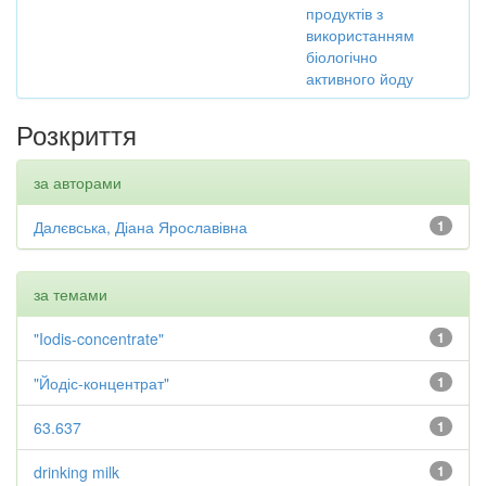
продуктів з
використанням
біологічно
активного йоду
Розкриття
за авторами
Далєвська, Діана Ярославівна
1
за темами
"Iodis-concentrate"
1
"Йодіс-концентрат"
1
63.637
1
drinking milk
1