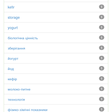
kefir
1
storage
1
yogurt
1
біологічна цінність
1
зберігання
1
йогурт
1
йод
1
кефір
1
молоко-питне
1
технологія
1
фізико-хімічні показники
1