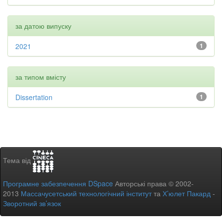
за датою випуску
2021
1
за типом вмісту
Dissertation
1
Тема від
Програмне забезпечення DSpace
Авторські права © 2002-
2013
Массачусетський технологічний інститут
та
Х’юлет Пакард
-
Зворотний зв’язок