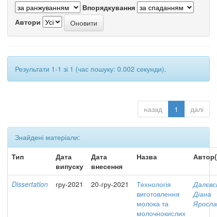
Впорядкування
Автори
Результати 1-1 зі 1 (час пошуку: 0.002 секунди).
назад
1
далі
Знайдені матеріали:
Тип
Дата
Дата
Назва
Автор(
випуску
внесення
Dissertation
гру-2021
20-гру-2021
Технологія
Далєвс
виготовлення
Діана
молока та
Яросла
молочнокислих