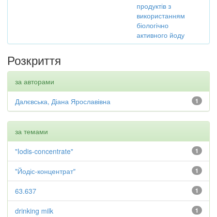
продуктів з
використанням
біологічно
активного йоду
Розкриття
за авторами
Далєвська, Діана Ярославівна
1
за темами
"Iodis-concentrate"
1
"Йодіс-концентрат"
1
63.637
1
drinking milk
1