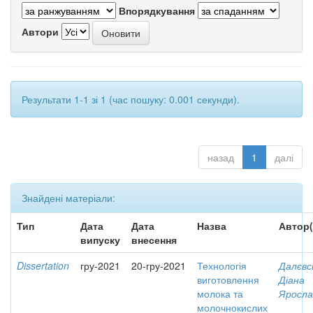
Впорядкування
Автори
Результати 1-1 зі 1 (час пошуку: 0.001 секунди).
назад
1
далі
Знайдені матеріали:
Тип
Дата
Дата
Назва
Автор(
випуску
внесення
Dissertation
гру-2021
20-гру-2021
Технологія
Далєвс
виготовлення
Діана
молока та
Яросла
молочнокислих