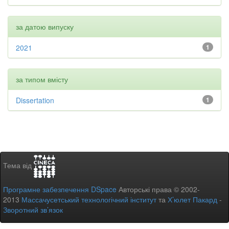
за датою випуску
2021
1
за типом вмісту
Dissertation
1
Тема від
Програмне забезпечення DSpace
Авторські права © 2002-
2013
Массачусетський технологічний інститут
та
Х’юлет Пакард
-
Зворотний зв’язок