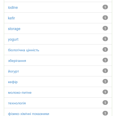
iodine
1
kefir
1
storage
1
yogurt
1
біологічна цінність
1
зберігання
1
йогурт
1
кефір
1
молоко-питне
1
технологія
1
фізико-хімічні показники
1