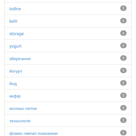
iodine
1
kefir
1
storage
1
yogurt
1
зберігання
1
йогурт
1
йод
1
кефір
1
молоко-питне
1
технологія
1
фізико-хімічні показники
1