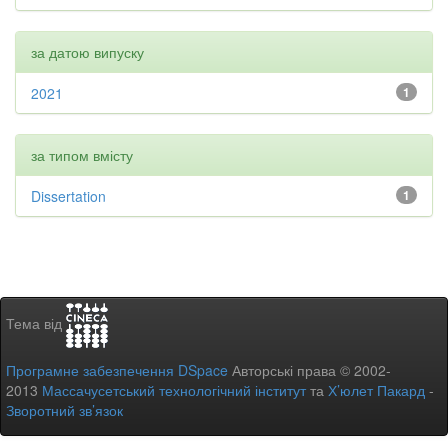
за датою випуску
2021
1
за типом вмісту
Dissertation
1
Тема від
Програмне забезпечення DSpace
Авторські права © 2002-
2013
Массачусетський технологічний інститут
та
Х’юлет Пакард
-
Зворотний зв’язок