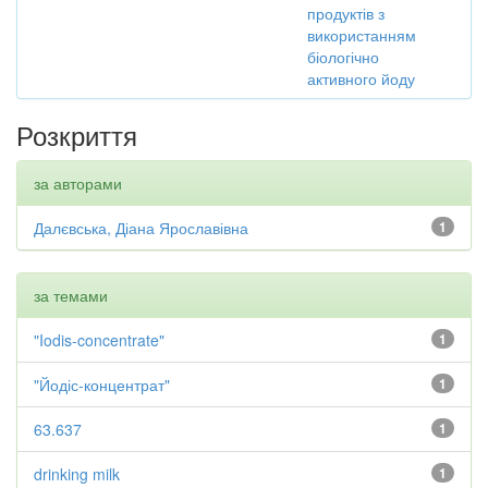
продуктів з
використанням
біологічно
активного йоду
Розкриття
за авторами
Далєвська, Діана Ярославівна
1
за темами
"Iodis-concentrate"
1
"Йодіс-концентрат"
1
63.637
1
drinking milk
1