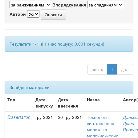
Впорядкування
Автори
Результати 1-1 зі 1 (час пошуку: 0.001 секунди).
назад
1
далі
Знайдені матеріали:
Тип
Дата
Дата
Назва
Автор(
випуску
внесення
Dissertation
гру-2021
20-гру-2021
Технологія
Далєвс
виготовлення
Діана
молока та
Яросла
молочнокислих