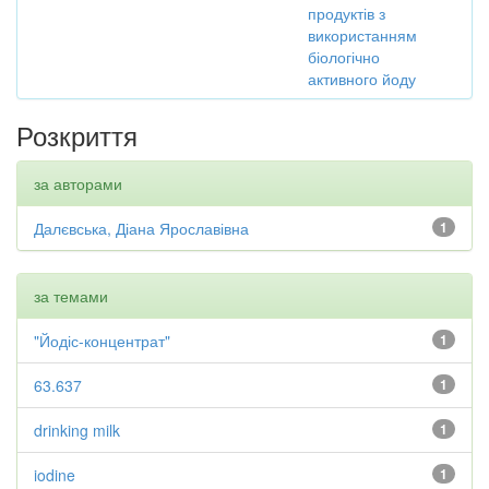
продуктів з
використанням
біологічно
активного йоду
Розкриття
за авторами
Далєвська, Діана Ярославівна
1
за темами
"Йодіс-концентрат"
1
63.637
1
drinking milk
1
iodine
1