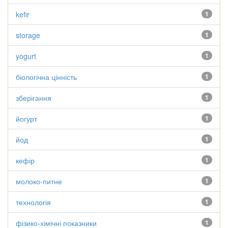
kefir
1
storage
1
yogurt
1
біологічна цінність
1
зберігання
1
йогурт
1
йод
1
кефір
1
молоко-питне
1
технологія
1
фізико-хімічні показники
1