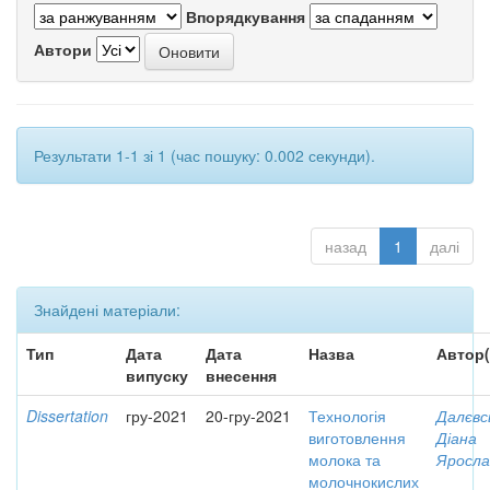
Впорядкування
Автори
Результати 1-1 зі 1 (час пошуку: 0.002 секунди).
назад
1
далі
Знайдені матеріали:
Тип
Дата
Дата
Назва
Автор(
випуску
внесення
Dissertation
гру-2021
20-гру-2021
Технологія
Далєвс
виготовлення
Діана
молока та
Яросла
молочнокислих