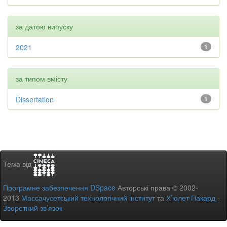
за датою випуску
2021
1
за типом вмісту
Dissertation
1
Тема від
Програмне забезпечення DSpace
Авторські права © 2002-
2013
Массачусетський технологічний інститут
та
Х’юлет Пакард
-
Зворотний зв’язок