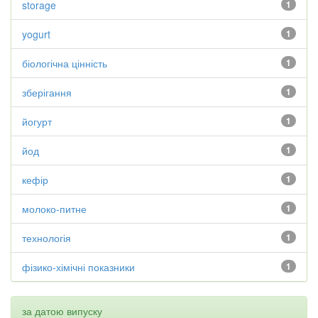
storage
1
yogurt
1
біологічна цінність
1
зберігання
1
йогурт
1
йод
1
кефір
1
молоко-питне
1
технологія
1
фізико-хімічні показники
1
за датою випуску