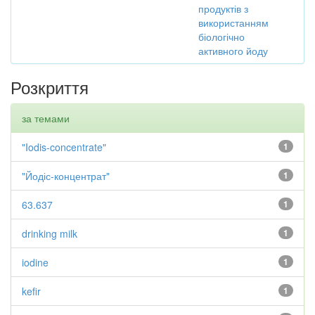
продуктів з
використанням
біологічно
активного йоду
Розкриття
за темами
"Iodis-concentrate"
1
"Йодіс-концентрат"
1
63.637
1
drinking milk
1
iodine
1
kefir
1