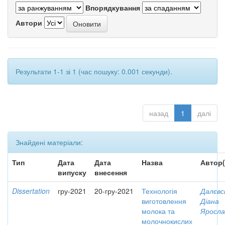
Впорядкування
Автори
Результати 1-1 зі 1 (час пошуку: 0.001 секунди).
назад
1
далі
Знайдені матеріали:
Тип
Дата
Дата
Назва
Автор(
випуску
внесення
Dissertation
гру-2021
20-гру-2021
Технологія
Далєвс
виготовлення
Діана
молока та
Яросла
молочнокислих