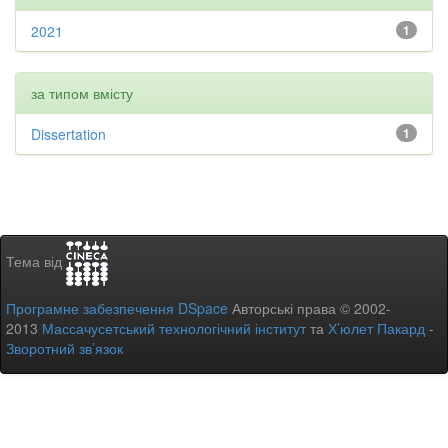
2021
1
за типом вмісту
Dissertation
1
Тема від
Програмне забезпечення DSpace
Авторські права © 2002-
2013
Массачусетський технологічний інститут
та
Х’юлет Пакард
-
Зворотний зв’язок