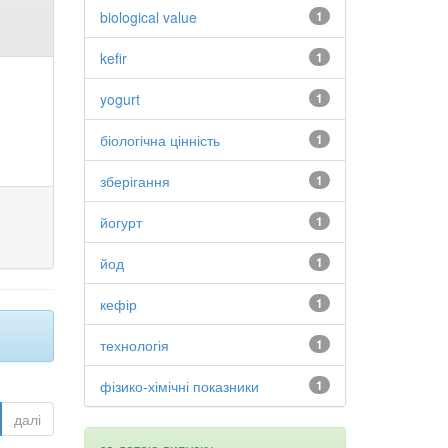
biological value
1
kefir
1
yogurt
1
біологічна цінність
1
зберігання
1
йогурт
1
йод
1
кефір
1
технологія
1
фізико-хімічні показники
1
далі