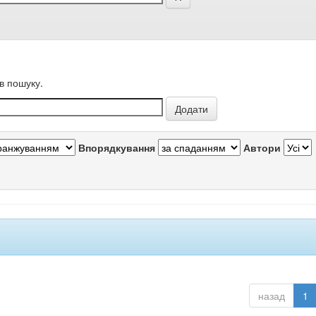
в пошуку.
Впорядкування
Автори
назад
1