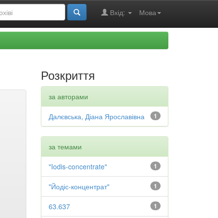
Вхід:
Мова
Розкриття
за авторами
Далєвська, Діана Ярославівна
1
за темами
"Iodis-concentrate"
1
"Йодіс-концентрат"
1
63.637
1