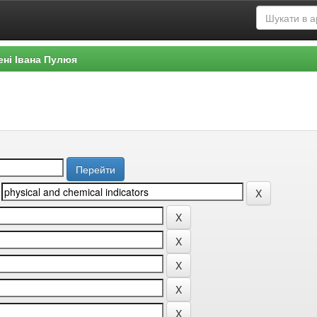
ені Івана Пулюя