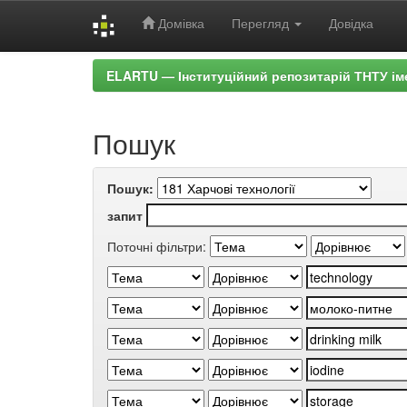
Домівка
Перегляд
Довідка
Skip
ELARTU — Інституційний репозитарій ТНТУ ім
navigation
Пошук
Пошук:
запит
Поточні фільтри: