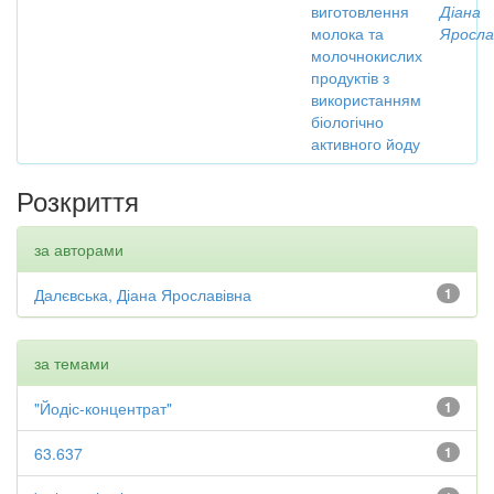
виготовлення
Діана
молока та
Яросла
молочнокислих
продуктів з
використанням
біологічно
активного йоду
Розкриття
за авторами
Далєвська, Діана Ярославівна
1
за темами
"Йодіс-концентрат"
1
63.637
1