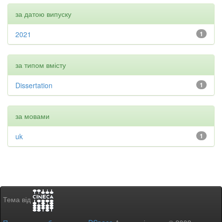
за датою випуску
2021
1
за типом вмісту
Dissertation
1
за мовами
uk
1
Тема від