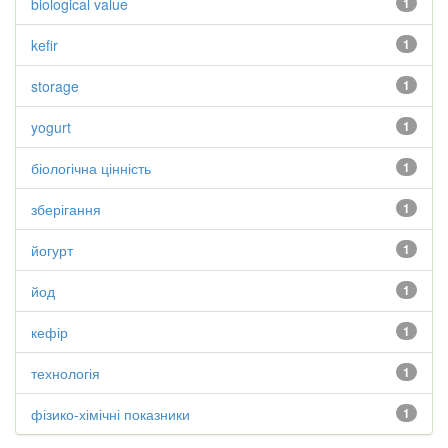
biological value
1
kefir
1
storage
1
yogurt
1
біологічна цінність
1
зберігання
1
йогурт
1
йод
1
кефір
1
технологія
1
фізико-хімічні показники
1