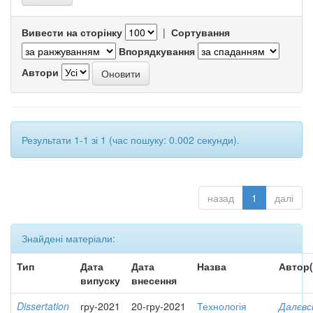
Вивести на сторінку
|
Сортування
Впорядкування
Автори
Результати 1-1 зі 1 (час пошуку: 0.002 секунди).
назад
1
далі
Знайдені матеріали:
Тип
Дата
Дата
Назва
Автор(
випуску
внесення
Dissertation
гру-2021
20-гру-2021
Технологія
Далєвс