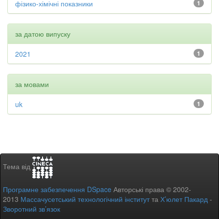
фізико-хімічні показники
1
за датою випуску
2021
1
за мовами
uk
1
Тема від
Програмне забезпечення DSpace
Авторські права © 2002-
2013
Массачусетський технологічний інститут
та
Х’юлет Пакард
-
Зворотний зв’язок