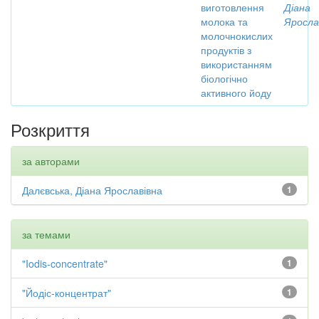
виготовлення
Діана
молока та
Яросла
молочнокислих
продуктів з
використанням
біологічно
активного йоду
Розкриття
за авторами
Далєвська, Діана Ярославівна
1
за темами
"Iodis-concentrate"
1
"Йодіс-концентрат"
1