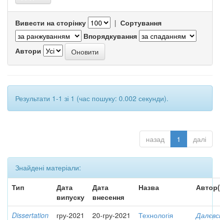
Вивести на сторінку
|
Сортування
Впорядкування
Автори
Результати 1-1 зі 1 (час пошуку: 0.002 секунди).
назад
1
далі
Знайдені матеріали:
Тип
Дата
Дата
Назва
Автор(
випуску
внесення
Dissertation
гру-2021
20-гру-2021
Технологія
Далєвс