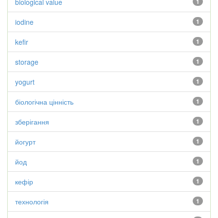
biological value
1
iodine
1
kefir
1
storage
1
yogurt
1
біологічна цінність
1
зберігання
1
йогурт
1
йод
1
кефір
1
технологія
1