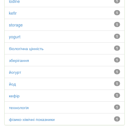
iodine
1
kefir
1
storage
1
yogurt
1
біологічна цінність
1
зберігання
1
йогурт
1
йод
1
кефір
1
технологія
1
фізико-хімічні показники
1