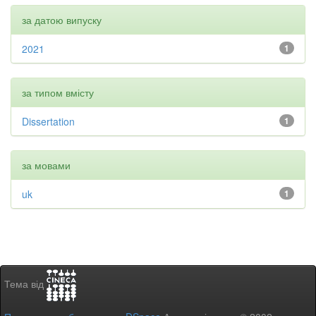
за датою випуску
2021
1
за типом вмісту
Dissertation
1
за мовами
uk
1
Тема від