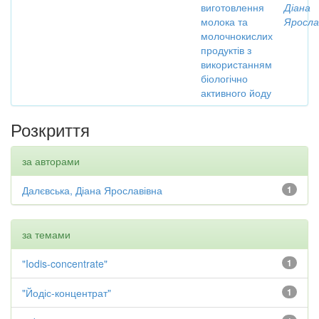
виготовлення
Діана
молока та
Яросла
молочнокислих
продуктів з
використанням
біологічно
активного йоду
Розкриття
за авторами
Далєвська, Діана Ярославівна
1
за темами
"Iodis-concentrate"
1
"Йодіс-концентрат"
1