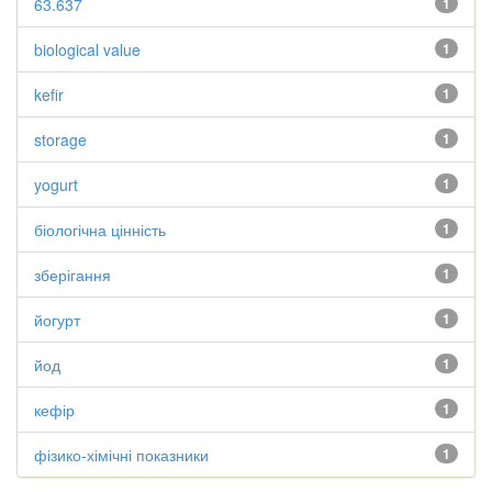
63.637
1
biological value
1
kefir
1
storage
1
yogurt
1
біологічна цінність
1
зберігання
1
йогурт
1
йод
1
кефір
1
фізико-хімічні показники
1