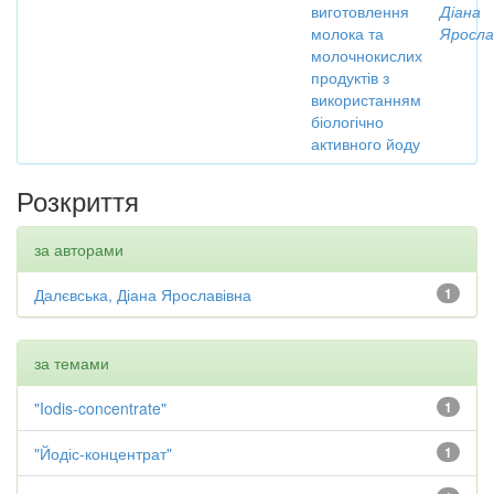
виготовлення
Діана
молока та
Яросла
молочнокислих
продуктів з
використанням
біологічно
активного йоду
Розкриття
за авторами
Далєвська, Діана Ярославівна
1
за темами
"Iodis-concentrate"
1
"Йодіс-концентрат"
1