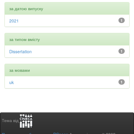
за датою випуску
2021
1
за типом вмісту
Dissertation
1
за мовами
uk
1
Тема від