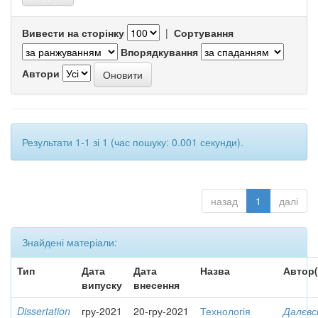
Вивести на сторінку
|
Сортування
Впорядкування
Автори
Результати 1-1 зі 1 (час пошуку: 0.001 секунди).
назад
1
далі
Знайдені матеріали:
Тип
Дата
Дата
Назва
Автор(
випуску
внесення
Dissertation
гру-2021
20-гру-2021
Технологія
Далєвс