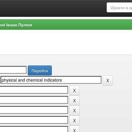
ені Івана Пулюя