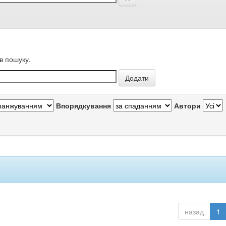
в пошуку.
Впорядкування
Автори
назад
1