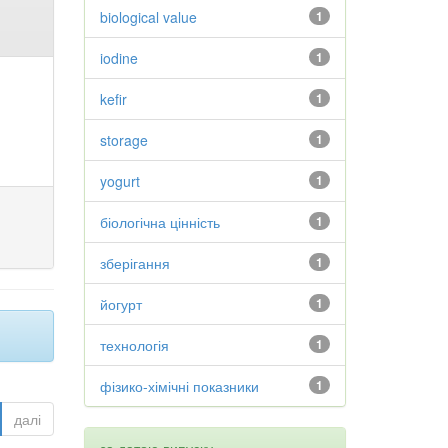
biological value
1
iodine
1
kefir
1
storage
1
yogurt
1
біологічна цінність
1
зберігання
1
йогурт
1
технологія
1
фізико-хімічні показники
1
далі