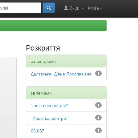
Вхід:
Мова
Розкриття
за авторами
Далєвська, Діана Ярославівна
1
за темами
"Iodis-concentrate"
1
"Йодіс-концентрат"
1
63.637
1