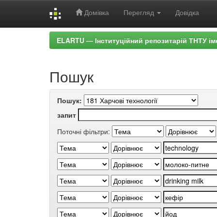
Домівка
Перегляд
Довідка
Skip
ELARTU — Інституційний репозитарій ТНТУ ім
navigation
Пошук
Пошук:
запит
Поточні фільтри: