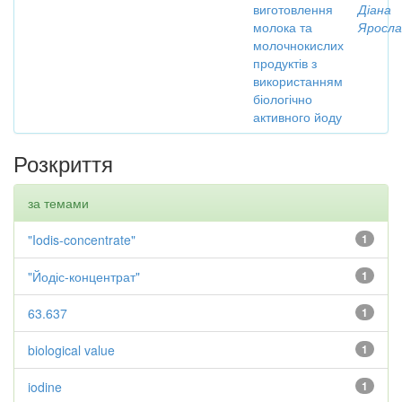
виготовлення
Діана
молока та
Яросла
молочнокислих
продуктів з
використанням
біологічно
активного йоду
Розкриття
за темами
"Iodis-concentrate"
1
"Йодіс-концентрат"
1
63.637
1
biological value
1
iodine
1