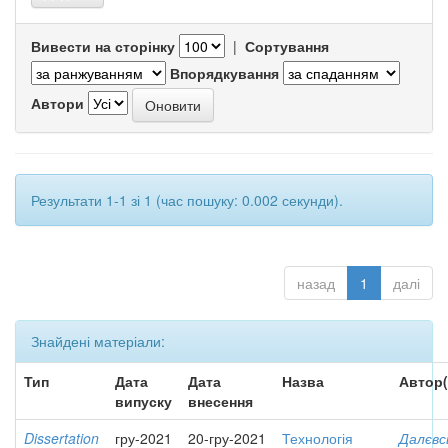
Вивести на сторінку
|
Сортування
Впорядкування
Автори
Результати 1-1 зі 1 (час пошуку: 0.002 секунди).
назад
1
далі
Знайдені матеріали:
Тип
Дата
Дата
Назва
Автор(
випуску
внесення
Dissertation
гру-2021
20-гру-2021
Технологія
Далєвс