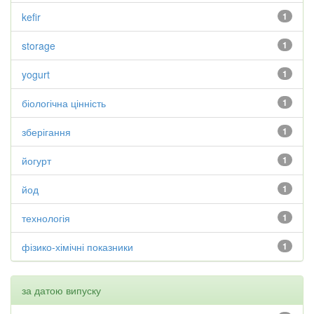
kefir
1
storage
1
yogurt
1
біологічна цінність
1
зберігання
1
йогурт
1
йод
1
технологія
1
фізико-хімічні показники
1
за датою випуску