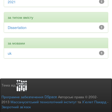
2021
1
за типом вмісту
Dissertation
1
за мовами
uk
1
Тема від
Програмне забезпечення DSpace
Авторські права © 2002-
2013
Массачусетський технологічний інститут
та
Х’юлет Пакард
-
Зворотний зв’язок